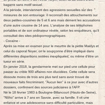
bagarre sans motif sexuel.
A la période, interviennent des agressions sexuelles sur des
mineures de son entourage: il reconnaît des attouchements sur
deux petites-cousines de 5 et 6 ans mais dément les accusations
d'une autre cousine de 14 ans. L'analyse de ses téléphones
portables et de son ordinateur révèle, selon les enquêteurs, qu'il
consultait des sites pédopornographiques.
- Cocaïne -
Après sa mise en examen pour le meurtre de la petite Maëlys et
celui du caporal Noyer, on le soupçonne d'être impliqué dans
différentes disparitions restées inexpliquées, ou même d'être un
tueur en série.
En janvier 2018, la gendarmerie met sur pied une cellule pour
passer au crible 900 affaires non élucidées. Cette cellule sera
dissoute moins de trois ans plus tard sans avoir trouvé de
nouveaux faits l'incriminant. "Aucun lien" à ce jour avec d'autres
dossiers, confirment des sources judiciaires à l'AFP.
Né le 18 février 1983 à Boulogne-Billancourt (Hauts-de-Seine),
"Nono" arrive à 7 ans en Savoie, avec sa famille. Il vit une
enfance et une adolescence sans difficulté particulière, mais