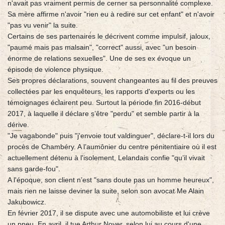
n'avait pas vraiment permis de cerner sa personnalité complexe.
Sa mère affirme n'avoir "rien eu à redire sur cet enfant" et n'avoir
"pas vu venir" la suite.
Certains de ses partenaires le décrivent comme impulsif, jaloux,
"paumé mais pas malsain", "correct" aussi, avec "un besoin
énorme de relations sexuelles". Une de ses ex évoque un
épisode de violence physique.
Ses propres déclarations, souvent changeantes au fil des preuves
collectées par les enquêteurs, les rapports d'experts ou les
témoignages éclairent peu. Surtout la période fin 2016-début
2017, à laquelle il déclare s’être "perdu" et semble partir à la
dérive.
"Je vagabonde" puis "j'envoie tout valdinguer", déclare-t-il lors du
procès de Chambéry. A l’aumônier du centre pénitentiaire où il est
actuellement détenu à l'isolement, Lelandais confie "qu’il vivait
sans garde-fou".
A l'époque, son client n’est "sans doute pas un homme heureux",
mais rien ne laisse deviner la suite, selon son avocat Me Alain
Jakubowicz.
En février 2017, il se dispute avec une automobiliste et lui crève
un pneu. En avril, il tue Arthur Noyer, selon lui au cours d'une