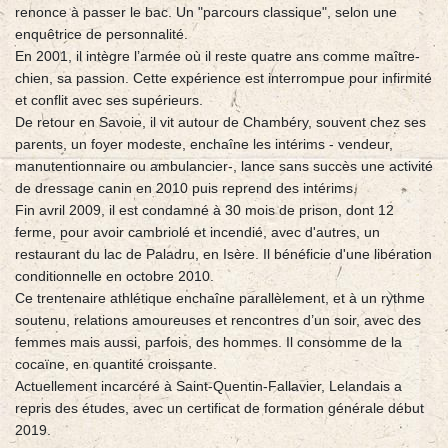
renonce à passer le bac. Un "parcours classique", selon une
enquêtrice de personnalité.
En 2001, il intègre l’armée où il reste quatre ans comme maître-
chien, sa passion. Cette expérience est interrompue pour infirmité
et conflit avec ses supérieurs.
De retour en Savoie, il vit autour de Chambéry, souvent chez ses
parents, un foyer modeste, enchaîne les intérims - vendeur,
manutentionnaire ou ambulancier-, lance sans succès une activité
de dressage canin en 2010 puis reprend des intérims.
Fin avril 2009, il est condamné à 30 mois de prison, dont 12
ferme, pour avoir cambriolé et incendié, avec d'autres, un
restaurant du lac de Paladru, en Isère. Il bénéficie d'une libération
conditionnelle en octobre 2010.
Ce trentenaire athlétique enchaîne parallèlement, et à un rythme
soutenu, relations amoureuses et rencontres d’un soir, avec des
femmes mais aussi, parfois, des hommes. Il consomme de la
cocaïne, en quantité croissante.
Actuellement incarcéré à Saint-Quentin-Fallavier, Lelandais a
repris des études, avec un certificat de formation générale début
2019.