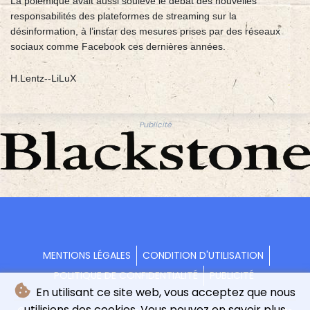
La polémique avait aussi soulevé le débat des nouvelles
responsabilités des plateformes de streaming sur la
désinformation, à l’instar des mesures prises par des réseaux
sociaux comme Facebook ces dernières années.
H.Lentz--LiLuX
Publicité
MENTIONS LÉGALES
CONDITION D'UTILISATION
POLITIQUE DE CONFIDENTIALITÉ
PUBLICITÉ
En utilisant ce site web, vous acceptez que nous
utilisions des cookies. Vous pouvez en savoir plus