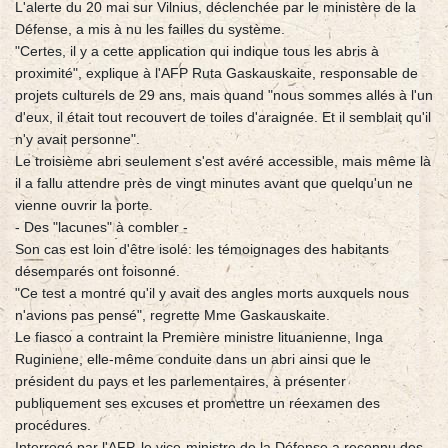
L'alerte du 20 mai sur Vilnius, déclenchée par le ministère de la
Défense, a mis à nu les failles du système.
"Certes, il y a cette application qui indique tous les abris à
proximité", explique à l'AFP Ruta Gaskauskaite, responsable de
projets culturels de 29 ans, mais quand "nous sommes allés à l'un
d'eux, il était tout recouvert de toiles d'araignée. Et il semblait qu'il
n'y avait personne".
Le troisième abri seulement s'est avéré accessible, mais même là
il a fallu attendre près de vingt minutes avant que quelqu'un ne
vienne ouvrir la porte.
- Des "lacunes" à combler -
Son cas est loin d'être isolé: les témoignages des habitants
désemparés ont foisonné.
"Ce test a montré qu'il y avait des angles morts auxquels nous
n'avions pas pensé", regrette Mme Gaskauskaite.
Le fiasco a contraint la Première ministre lituanienne, Inga
Ruginiene, elle-même conduite dans un abri ainsi que le
président du pays et les parlementaires, à présenter
publiquement ses excuses et promettre un réexamen des
procédures.
Interrogé par l'AFP, le vice-ministre de la Défense a reconnu des