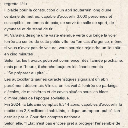
regrette l'élu.
Il plaide pour la construction d'un abri souterrain long d'une
centaine de mètres, capable d'accueillir 3.000 personnes et
susceptible, en temps de paix, de servir de salle de sport, de
gymnase et de stand de tir.
M. Varaska désigne une vaste étendue verte qui longe la voie
ferrée au centre de cette petite ville, où "en cas d'urgence, même
si vous n'avez pas de voiture, vous pourriez rejoindre un lieu sûr
en cinq minutes".
Selon lui, les travaux pourront commencer dès l'année prochaine,
mais pour l'heure, il cherche toujours les financements.
- "Se préparer au pire" -
Les autocollants jaunes caractéristiques signalant un abri
parsèment désormais Vilnius: on les voit à l'entrée de parkings,
d'écoles, de ministères et de caves situées sous les blocs
d'immeubles de l'époque soviétique.
Fin 2024, la Lituanie comptait 6.344 abris, capables d'accueillir la
moitié des 2,8 millions d'habitants, indique un rapport publié l'an
dernier par la Cour des comptes nationale.
Selon elle, "l'État n'est pas encore prêt à protéger l'ensemble de