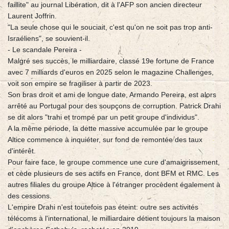
faillite" au journal Libération, dit à l'AFP son ancien directeur
Laurent Joffrin.
"La seule chose qui le souciait, c'est qu'on ne soit pas trop anti-
Israéliens", se souvient-il.
- Le scandale Pereira -
Malgré ses succès, le milliardaire, classé 19e fortune de France
avec 7 milliards d'euros en 2025 selon le magazine Challenges,
voit son empire se fragiliser à partir de 2023.
Son bras droit et ami de longue date, Armando Pereira, est alors
arrêté au Portugal pour des soupçons de corruption. Patrick Drahi
se dit alors "trahi et trompé par un petit groupe d'individus".
A la même période, la dette massive accumulée par le groupe
Altice commence à inquiéter, sur fond de remontée des taux
d'intérêt.
Pour faire face, le groupe commence une cure d'amaigrissement,
et cède plusieurs de ses actifs en France, dont BFM et RMC. Les
autres filiales du groupe Altice à l'étranger procèdent également à
des cessions.
L'empire Drahi n'est toutefois pas éteint: outre ses activités
télécoms à l'international, le milliardaire détient toujours la maison