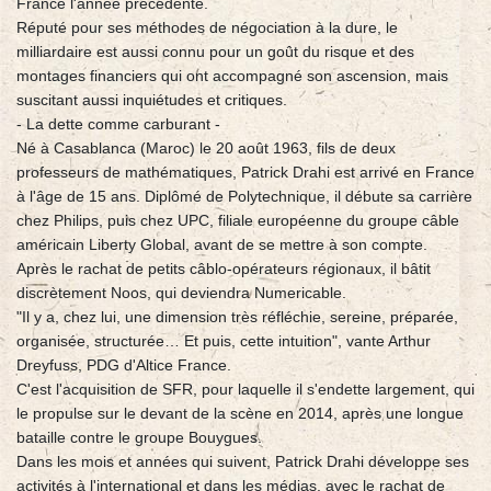
France l'année précédente.
Réputé pour ses méthodes de négociation à la dure, le
milliardaire est aussi connu pour un goût du risque et des
montages financiers qui ont accompagné son ascension, mais
suscitant aussi inquiétudes et critiques.
- La dette comme carburant -
Né à Casablanca (Maroc) le 20 août 1963, fils de deux
professeurs de mathématiques, Patrick Drahi est arrivé en France
à l'âge de 15 ans. Diplômé de Polytechnique, il débute sa carrière
chez Philips, puis chez UPC, filiale européenne du groupe câble
américain Liberty Global, avant de se mettre à son compte.
Après le rachat de petits câblo-opérateurs régionaux, il bâtit
discrètement Noos, qui deviendra Numericable.
"Il y a, chez lui, une dimension très réfléchie, sereine, préparée,
organisée, structurée… Et puis, cette intuition", vante Arthur
Dreyfuss, PDG d'Altice France.
C'est l'acquisition de SFR, pour laquelle il s'endette largement, qui
le propulse sur le devant de la scène en 2014, après une longue
bataille contre le groupe Bouygues.
Dans les mois et années qui suivent, Patrick Drahi développe ses
activités à l'international et dans les médias, avec le rachat de