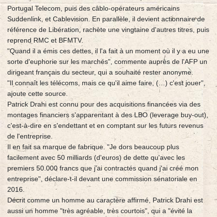
Portugal Telecom, puis des câblo-opérateurs américains
Suddenlink, et Cablevision. En parallèle, il devient actionnaire de
référence de Libération, rachète une vingtaine d'autres titres, puis
reprend RMC et BFMTV.
"Quand il a émis ces dettes, il l'a fait à un moment où il y a eu une
sorte d'euphorie sur les marchés", commente auprès de l'AFP un
dirigeant français du secteur, qui a souhaité rester anonyme.
"Il connaît les télécoms, mais ce qu'il aime faire, (…) c'est jouer",
ajoute cette source.
Patrick Drahi est connu pour des acquisitions financées via des
montages financiers s'apparentant à des LBO (leverage buy-out),
c'est-à-dire en s'endettant et en comptant sur les futurs revenus
de l'entreprise.
Il en fait sa marque de fabrique. "Je dors beaucoup plus
facilement avec 50 milliards (d'euros) de dette qu'avec les
premiers 50.000 francs que j'ai contractés quand j'ai créé mon
entreprise", déclare-t-il devant une commission sénatoriale en
2016.
Décrit comme un homme au caractère affirmé, Patrick Drahi est
aussi un homme "très agréable, très courtois", qui a "évité la