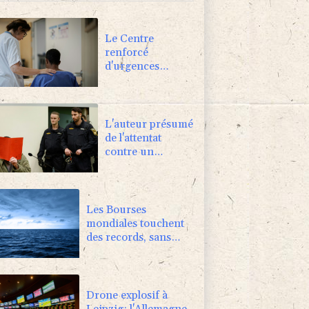
Le Centre
renforcé
d'urgences
psychiatriques de
Saint-Denis,
modèle apaisant
bientôt copié
L'auteur présumé
de l'attentat
contre un
cortège syndical
à Munich face à
son verdict
Les Bourses
mondiales touchent
des records, sans
s'emballer pour
autant
Drone explosif à
Leipzig: l'Allemagne