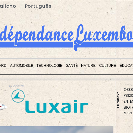
taliano
Português
ARD
AUTOMOBILE
TECHNOLOGIE
SANTÉ
NATURE
CULTURE
ÉDUCA
PX1
ISEQ
OSEB
Publicité
PSI2
Euronext
ENTE
BIOT
N150
AEX
BEL2