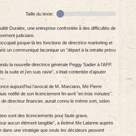
Taille du texte:
itté Duralex, une entreprise confrontée à des difficultés de
sement judiciaire.
occupait jusque-là les fonctions de directrice marketing et
ans un communiqué laconique un "départ à la retraite prévu
ondu la nouvelle directrice générale Peggy Sadier à l'AFP.
 la suite et j'en suis ravie", s'était contentée d'ajouter
once aujourd'hui l'avocat de M. Marciano, Me Pierre
uis notifié de son licenciement fin-avril "en trois minutes".
 de directeur financier, aurait connu le même sort, selon
iano sont des licenciements pour faute grave,
t sur aucun élément tangible", a estimé Me Lalanne auprès
ire dans une stratégie que seuls les décideurs peuvent