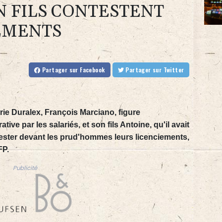
N FILS CONTESTENT
EMENTS
Partager
sur Facebook
Partager
sur Twitter
erie Duralex, François Marciano, figure
ive par les salariés, et son fils Antoine, qu'il avait
ester devant les prud'hommes leurs licenciements,
FP.
Publicité