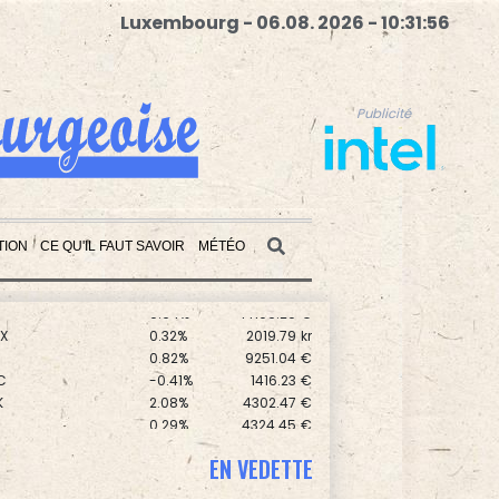
Luxembourg - 06.08. 2026 - 10:31:57
Publicité
TION
CE QU'IL FAUT SAVOIR
MÉTÉO
0.72%
8731.59
€
0.64%
14106.29
€
X
0.32%
2019.79
kr
Publicité
0
0.82%
9251.04
€
C
-0.41%
1416.23
€
K
2.08%
4302.47
€
0.29%
4324.45
€
-0.13%
1109.88
€
0
0.51%
5805.66
€
EN VEDETTE