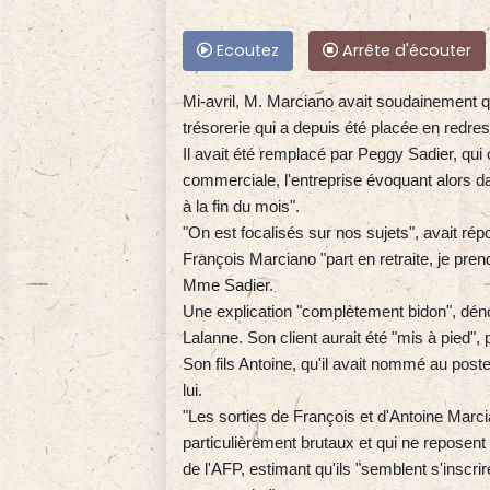
Ecoutez
Arrête d'écouter
Mi-avril, M. Marciano avait soudainement qu
trésorerie qui a depuis été placée en redres
Il avait été remplacé par Peggy Sadier, qui 
commerciale, l'entreprise évoquant alors d
à la fin du mois".
"On est focalisés sur nos sujets", avait rép
François Marciano "part en retraite, je prends
Mme Sadier.
Une explication "complètement bidon", dén
Lalanne. Son client aurait été "mis à pied", p
Son fils Antoine, qu'il avait nommé au poste
lui.
"Les sorties de François et d'Antoine Marc
particulièrement brutaux et qui ne reposen
de l'AFP, estimant qu'ils "semblent s'inscr