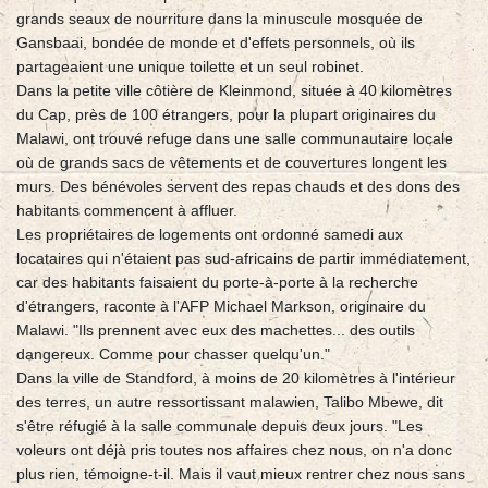
grands seaux de nourriture dans la minuscule mosquée de
Gansbaai, bondée de monde et d'effets personnels, où ils
partageaient une unique toilette et un seul robinet.
Dans la petite ville côtière de Kleinmond, située à 40 kilomètres
du Cap, près de 100 étrangers, pour la plupart originaires du
Malawi, ont trouvé refuge dans une salle communautaire locale
où de grands sacs de vêtements et de couvertures longent les
murs. Des bénévoles servent des repas chauds et des dons des
habitants commencent à affluer.
Les propriétaires de logements ont ordonné samedi aux
locataires qui n'étaient pas sud-africains de partir immédiatement,
car des habitants faisaient du porte-à-porte à la recherche
d'étrangers, raconte à l'AFP Michael Markson, originaire du
Malawi. "Ils prennent avec eux des machettes... des outils
dangereux. Comme pour chasser quelqu'un."
Dans la ville de Standford, à moins de 20 kilomètres à l'intérieur
des terres, un autre ressortissant malawien, Talibo Mbewe, dit
s'être réfugié à la salle communale depuis deux jours. "Les
voleurs ont déjà pris toutes nos affaires chez nous, on n'a donc
plus rien, témoigne-t-il. Mais il vaut mieux rentrer chez nous sans