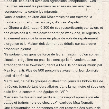
tuées en "lien direct avec des agressions xénophobes". Ces
meurtres seraient les premiers recensés en lien avec les
regroupements contre les migrants.
Dans la foulée, environ 300 Mozambicains ont traversé la
frontière pour retourner au pays, d'après Maputo.
Le Ghana a déjà rapatrié 300 de ses ressortissants par avion, et
des centaines d'autres doivent partir ce week-end, le Nigeria a
également annoncé la mise en place de vols de rapatriement
d'urgence et le Malawi doit donner des détails sur sa propre
procédure bientôt.
"Ils sortaient les gens de force de leurs maison... qu'on soit en
situation irrégulière ou pas, ils disent qu'ils ne veulent aucun
étranger dans le township", décrit à l'AFP le conseiller municipal
Msa Nomatiti. Plus de 500 personnes avaient fui leur domicile
lundi, d'après lui.
Mardi soir, de petits groupes quittaient toujours les bidonvilles de
la région, transportant leurs affaires dans la nuit noire et sous une
pluie fine, a constaté une équipe de l'AFP.
"Certains d'entre eux ont perdu leur passeport après avoir été
battus et traînés hors de chez eux", explique Msa Nomatiti.
Une cinquantaine de personnes étaient rassemblées autour de