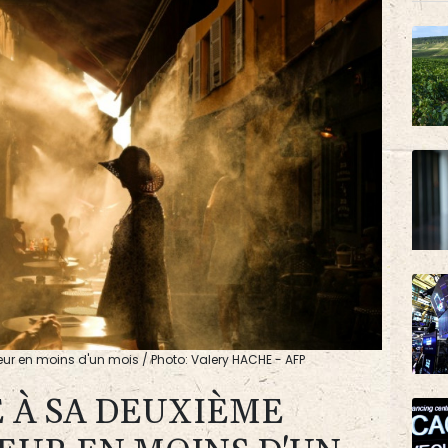
r en moins d'un mois / Photo: Valery HACHE - AFP
E À SA DEUXIÈME