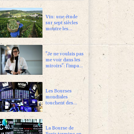
Vin: une étude
sur sept siècles
montre les
ravages du
dérèglement
climatique
"Je ne voulais pas
me voir dans les
miroirs": l'impact
psychologique de
la reconstruction
mammaire
Les Bourses
mondiales
touchent des
sommets après
l'emploi
américain
La Bourse de
Paris termine en