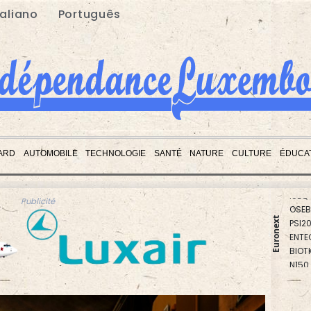
taliano
Português
ARD
AUTOMOBILE
TECHNOLOGIE
SANTÉ
NATURE
CULTURE
ÉDUCA
PX1
ISEQ
OSEB
Publicité
PSI2
ENTE
Euronext
BIOT
N150
AEX
BEL2