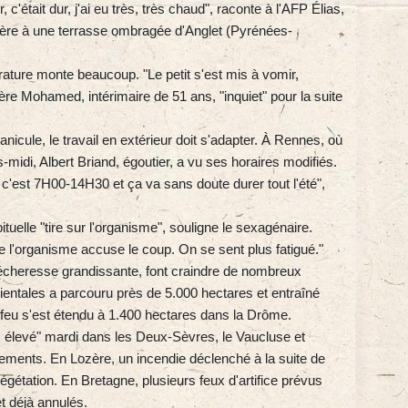
 c'était dur, j'ai eu très, très chaud", raconte à l'AFP Élias,
 frère à une terrasse ombragée d'Anglet (Pyrénées-
ature monte beaucoup. "Le petit s'est mis à vomir,
re Mohamed, intérimaire de 51 ans, "inquiet" pour la suite
cule, le travail en extérieur doit s'adapter. À Rennes, où
s-midi, Albert Briand, égoutier, a vu ses horaires modifiés.
c'est 7H00-14H30 et ça va sans doute durer tout l'été",
tuelle "tire sur l'organisme", souligne le sexagénaire.
 l'organisme accuse le coup. On se sent plus fatigué."
sécheresse grandissante, font craindre de nombreux
ientales a parcouru près de 5.000 hectares et entraîné
 feu s'est étendu à 1.400 hectares dans la Drôme.
ès élevé" mardi dans les Deux-Sèvres, le Vaucluse et
tements. En Lozère, un incendie déclenché à la suite de
égétation. En Bretagne, plusieurs feux d'artifice prévus
et déjà annulés.