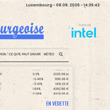
Luxembourg - 08.08. 2026 - 14:35:43
Publicité
TION
CE QU'IL FAUT SAVOIR
MÉTÉO
0.17%
8714.93
€
1.99%
14320.37
€
X
0.3%
2025.99
kr
Publicité
0
-0.46%
9181.38
€
C
-0.41%
1416.23
€
K
1.64%
4392.86
€
0.08%
4329.06
€
-0.09%
1111.47
€
0
0.3%
5777.71
€
EN VEDETTE