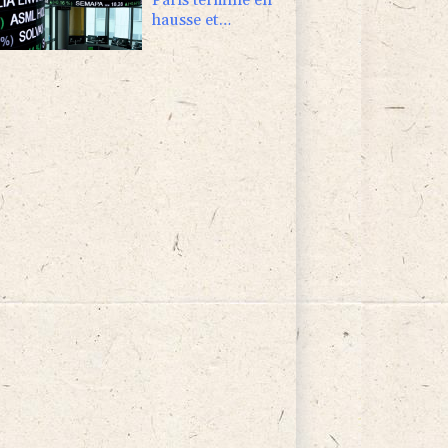
hausse et
poursuit sa
course aux
records