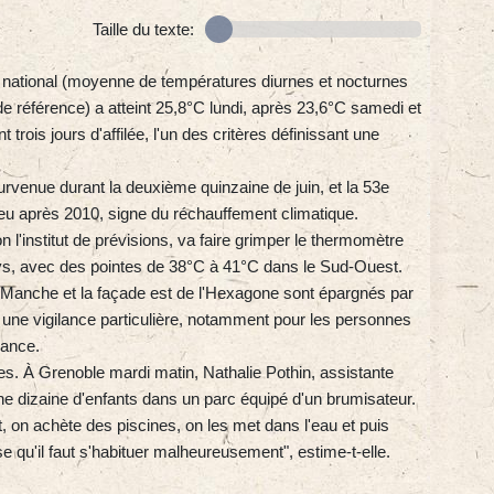
Taille du texte:
e national (moyenne de températures diurnes et nocturnes
de référence) a atteint 25,8°C lundi, après 23,6°C samedi et
trois jours d'affilée, l'un des critères définissant une
urvenue durant la deuxième quinzaine de juin, et la 53e
lieu après 2010, signe du réchauffement climatique.
 l'institut de prévisions, va faire grimper le thermomètre
ays, avec des pointes de 38°C à 41°C dans le Sud-Ouest.
a Manche et la façade est de l'Hexagone sont épargnés par
une vigilance particulière, notamment pour les personnes
rance.
es. À Grenoble mardi matin, Nathalie Pothin, assistante
ne dizaine d'enfants dans un parc équipé d'un brumisateur.
, on achète des piscines, on les met dans l'eau et puis
se qu'il faut s'habituer malheureusement", estime-t-elle.