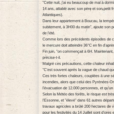
"Cette nuit, j'ai eu beaucoup de mal à dormir,
14 ans, attablé avec son père et son petit
Atlantiques).
Dans leur appartement à Boucau, la tempér
subitement, à 3H00 du matin", ajoute son pè
de l'été.
Comme lors des précédents épisodes de cani
le mercure doit atteindre 36°C en fin d'aprè
Fin juin, "on commençait à 6H. Maintenant, 
précise-t-il.
Malgré ces précautions, cette chaleur inhabi
"C'est souvent après la vague de chaud que
Ces très fortes chaleurs, couplées à une 
incendies, alors que celui des Pyrénées-Or
l'évacuation de 12.000 personnes, et qu'un
Selon la Météo des forêts, le risque est tr
l'Essonne, et "élevé" dans 61 autres dépar
travaux agricoles a brûlé 200 hectares de v
pour les festivités du 14 Juillet sont d'ores 