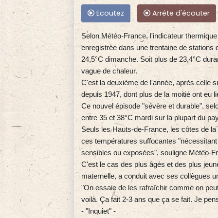
Ecoutez
Arrête d'écouter
Selon Météo-France, l'indicateur thermiqu
enregistrée dans une trentaine de stations 
24,5°C dimanche. Soit plus de 23,4°C durant 
vague de chaleur.
C'est la deuxième de l'année, après celle s
depuis 1947, dont plus de la moitié ont eu 
Ce nouvel épisode "sévère et durable", selon
entre 35 et 38°C mardi sur la plupart du p
Seuls les Hauts-de-France, les côtes de l
ces températures suffocantes "nécessitant 
sensibles ou exposées", souligne Météo-F
C'est le cas des plus âgés et des plus jeun
maternelle, a conduit avec ses collègues u
"On essaie de les rafraîchir comme on peut
voilà. Ça fait 2-3 ans que ça se fait. Je pen
- "Inquiet" -