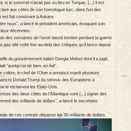
, si le sommet n'avait pas eu lieu en Turquie, (...) il est
 déclaré aux côtés de son homologue turc, dans l'un des
'est fait construire à Ankara.
entre nous", a lancé le président américain, évoquant son
 deux décennies.
uis des semaines de l'avoir laissé tomber pendant la guerre
is pas allé cette fois au-delà des critiques qu'il lance depuis
ffe du gouvernement italien Giorgia Meloni dont il a jugé,
it "quelqu'un de bien, en fait".
e colère, le chef de l'Otan a annoncé mardi plusieurs
nvaincre Donald Trump du sérieux des Européens à
e le réclament les Etats-Unis.
ses des deux côtés de l'Atlantique vont (...) signer des
alement des milliards de dollars", a lancé le secrétaire
totale de ces contrats dépasse les 50 milliards de dollars.