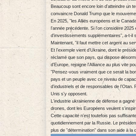
Beaucoup sont encore loin d'atteindre un 
convaincre Donald Trump que le mouvemen
En 2025, "les Alliés européens et le Cana
l'année précédente. Si l'on considère 2025 
d'investissements supplémentaires", a-t-il 
Maintenant, "il faut mettre cet argent au serv
Et l'exemple vient d'Ukraine, dont le prési
réclamé que son pays, qui dispose désorma
d'Europe, rejoigne l'Alliance au plus vite pou
"Pensez-vous vraiment que ce serait la bonn
pays et un peuple avec ce niveau de capacit
d'industriels et de responsables de l'Otan. 
Unis s'y opposent.
L'industrie ukrainienne de défense a gagné
drones, dont les Européens veulent s'inspir
Cette capacité n'est toutefois pas suffisan
quotidiennement par la Russie. Le président 
plus de "détermination" dans son aide à la