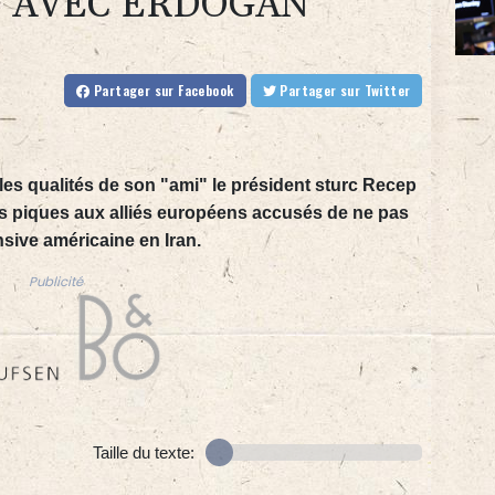
" AVEC ERDOGAN
Partager
sur Facebook
Partager
sur Twitter
es qualités de son "ami" le président sturc Recep
es piques aux alliés européens accusés de ne pas
nsive américaine en Iran.
Publicité
Taille du texte: