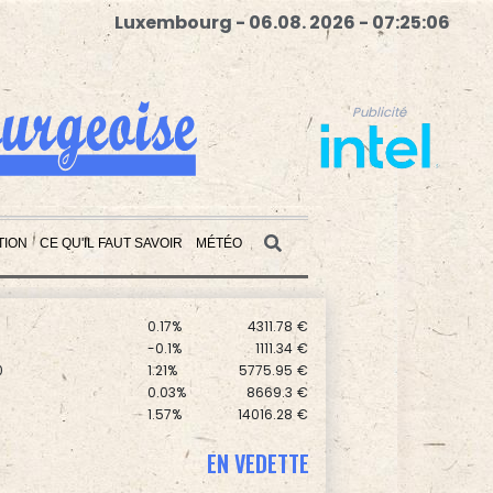
Luxembourg - 06.08. 2026 - 07:25:08
Publicité
TION
CE QU'IL FAUT SAVOIR
MÉTÉO
K
2.08%
4302.47
€
0.17%
4311.78
€
-0.1%
1111.34
€
Publicité
0
1.21%
5775.95
€
0.03%
8669.3
€
1.57%
14016.28
€
X
-0.28%
2013.36
kr
0
0.08%
9176.1
€
C
-0.41%
1416.23
€
EN VEDETTE