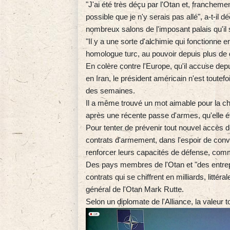
"J'ai été très déçu par l'Otan et, franchement
possible que je n'y serais pas allé", a-t-il
nombreux salons de l'imposant palais qu'il s
"Il y a une sorte d'alchimie qui fonctionne 
homologue turc, au pouvoir depuis plus de
En colère contre l'Europe, qu'il accuse dep
en Iran, le président américain n'est toutefo
des semaines.
Il a même trouvé un mot aimable pour la che
après une récente passe d'armes, qu'elle éta
Pour tenter de prévenir tout nouvel accès d
contrats d'armement, dans l'espoir de co
renforcer leurs capacités de défense, comm
Des pays membres de l'Otan et "des entrepri
contrats qui se chiffrent en milliards, littér
général de l'Otan Mark Rutte.
Selon un diplomate de l'Alliance, la valeur 