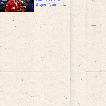
dispersé, attend
un accord entre
Washington et
Téhéran