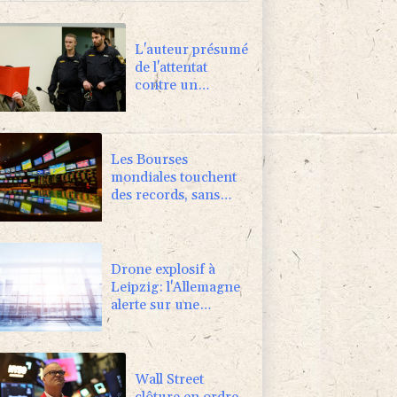
L'auteur présumé
de l'attentat
contre un
cortège syndical
à Munich face à
son verdict
Les Bourses
mondiales touchent
des records, sans
s'emballer pour
autant
Drone explosif à
Leipzig: l'Allemagne
alerte sur une
"nouvelle dimension
de menace"
Wall Street
clôture en ordre