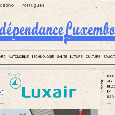
taliano
Português
ARD
AUTOMOBILE
TECHNOLOGIE
SANTÉ
NATURE
CULTURE
ÉDUCA
BIOT
N150
AEX
Publicité
BEL2
Euronext
PX1
ISEQ
OSEB
PSI2
ENTE