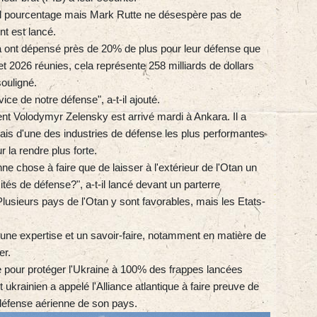
tel pourcentage mais Mark Rutte ne désespère pas de
t est lancé.
da ont dépensé près de 20% de plus pour leur défense que
et 2026 réunies, cela représente 258 milliards de dollars
souligné.
ice de notre défense", a-t-il ajouté.
dent Volodymyr Zelensky est arrivé mardi à Ankara. Il a
is d'une des industries de défense les plus performantes
r la rendre plus forte.
e chose à faire que de laisser à l'extérieur de l'Otan un
és de défense?", a-t-il lancé devant un parterre
Plusieurs pays de l'Otan y sont favorables, mais les Etats-
 une expertise et un savoir-faire, notamment en matière de
er.
te pour protéger l'Ukraine à 100% des frappes lancées
ukrainien a appelé l'Alliance atlantique à faire preuve de
 défense aérienne de son pays.