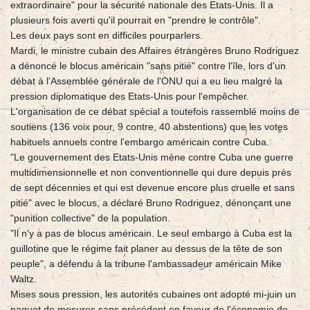
extraordinaire" pour la sécurité nationale des Etats-Unis. Il a
plusieurs fois averti qu'il pourrait en "prendre le contrôle".
Les deux pays sont en difficiles pourparlers.
Mardi, le ministre cubain des Affaires étrangères Bruno Rodriguez
a dénoncé le blocus américain "sans pitié" contre l'île, lors d'un
débat à l'Assemblée générale de l'ONU qui a eu lieu malgré la
pression diplomatique des Etats-Unis pour l'empêcher.
L'organisation de ce débat spécial a toutefois rassemblé moins de
soutiens (136 voix pour, 9 contre, 40 abstentions) que les votes
habituels annuels contre l'embargo américain contre Cuba.
"Le gouvernement des Etats-Unis mène contre Cuba une guerre
multidimensionnelle et non conventionnelle qui dure depuis près
de sept décennies et qui est devenue encore plus cruelle et sans
pitié" avec le blocus, a déclaré Bruno Rodriguez, dénonçant une
"punition collective" de la population.
"Il n'y a pas de blocus américain. Le seul embargo à Cuba est la
guillotine que le régime fait planer au dessus de la tête de son
peuple", a défendu à la tribune l'ambassadeur américain Mike
Waltz.
Mises sous pression, les autorités cubaines ont adopté mi-juin un
paquet de mesures sans précédent en faveur de l'économie de