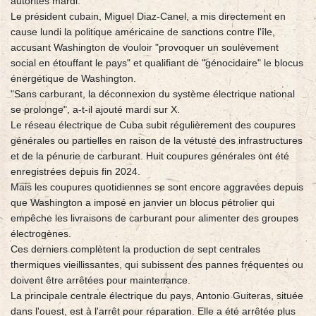
autorités mardi.
Le président cubain, Miguel Diaz-Canel, a mis directement en
cause lundi la politique américaine de sanctions contre l'île,
accusant Washington de vouloir "provoquer un soulèvement
social en étouffant le pays" et qualifiant de "génocidaire" le blocus
énergétique de Washington.
"Sans carburant, la déconnexion du système électrique national
se prolonge", a-t-il ajouté mardi sur X.
Le réseau électrique de Cuba subit régulièrement des coupures
générales ou partielles en raison de la vétusté des infrastructures
et de la pénurie de carburant. Huit coupures générales ont été
enregistrées depuis fin 2024.
Mais les coupures quotidiennes se sont encore aggravées depuis
que Washington a imposé en janvier un blocus pétrolier qui
empêche les livraisons de carburant pour alimenter des groupes
électrogènes.
Ces derniers complètent la production de sept centrales
thermiques vieillissantes, qui subissent des pannes fréquentes ou
doivent être arrêtées pour maintenance.
La principale centrale électrique du pays, Antonio Guiteras, située
dans l'ouest, est à l'arrêt pour réparation. Elle a été arrêtée plus