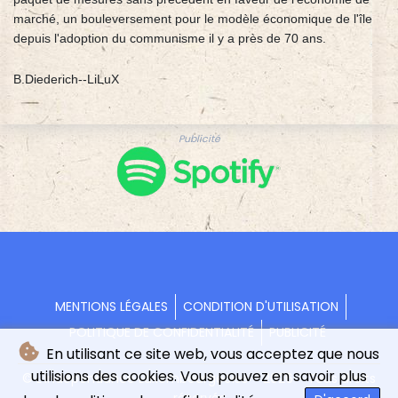
marché, un bouleversement pour le modèle économique de l'île
depuis l'adoption du communisme il y a près de 70 ans.
B.Diederich--LiLuX
Publicité
MENTIONS LÉGALES
CONDITION D'UTILISATION
POLITIQUE DE CONFIDENTIALITÉ
PUBLICITÉ
En utilisant ce site web, vous acceptez que nous
utilisions des cookies. Vous pouvez en savoir plus
© L'indépendance Luxembourgeoise - 2026 - Tous droits
réservés