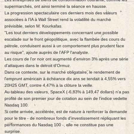
supermarchés, ont ainsi terminé la séance en hausse.
La progression spectaculaire ces derniers mois des valeurs
associées à l'IA à Wall Street rend la volatilité du marché
prévisible, selon M. Kourkafas.
"Les tout derniers développements concernant une possible
escalade sur le front géopolitique, avec la flambée des cours du
pétrole, conduisent aussi à un comportement plus prudent face
au risque", ajoute auprès de l'AFP l'analyste.
Les cours de l'or noir ont augmenté d'environ 3% après une série
d'attaques dans le détroit d'Ormuz.
Dans ce contexte, sur le marché obligataire, le rendement de
l'emprunt américain à échéance dix ans se tendait à 4,55% vers
20H25 GMT, contre 4,47% à la clôture la veille.
Au tableau des valeurs, SpaceX (-6,83% à 149,47 dollars) n'a pas
profité de son premier jour de cotation au sein de l'indice vedette
Nasdaq 100.
Si cette arrivée, accélérée, est de nature à renforcer la demande
pour le titre - de nombreux fonds d'investissement répliquant les
performances du Nasdaq 100 -, elle ne constitue pas une
surprise.