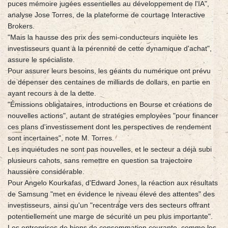
puces mémoire jugées essentielles au développement de l'IA",
analyse Jose Torres, de la plateforme de courtage Interactive
Brokers.
"Mais la hausse des prix des semi-conducteurs inquiète les
investisseurs quant à la pérennité de cette dynamique d'achat",
assure le spécialiste.
Pour assurer leurs besoins, les géants du numérique ont prévu
de dépenser des centaines de milliards de dollars, en partie en
ayant recours à de la dette.
"Émissions obligataires, introductions en Bourse et créations de
nouvelles actions", autant de stratégies employées "pour financer
ces plans d'investissement dont les perspectives de rendement
sont incertaines", note M. Torres.
Les inquiétudes ne sont pas nouvelles, et le secteur a déjà subi
plusieurs cahots, sans remettre en question sa trajectoire
haussière considérable.
Pour Angelo Kourkafas, d'Edward Jones, la réaction aux résultats
de Samsung "met en évidence le niveau élevé des attentes" des
investisseurs, ainsi qu'un "recentrage vers des secteurs offrant
potentiellement une marge de sécurité un peu plus importante".
Les entreprises de biens de consommation courante, comme les