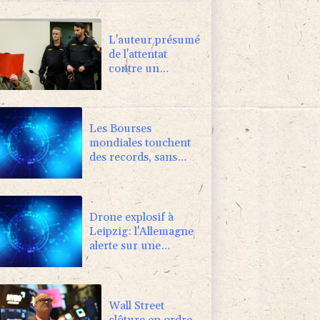
L'auteur présumé
de l'attentat
contre un
cortège syndical
à Munich face à
son verdict
Les Bourses
mondiales touchent
des records, sans
s'emballer pour
autant
Drone explosif à
Leipzig: l'Allemagne
alerte sur une
"nouvelle dimension
de menace"
Wall Street
clôture en ordre