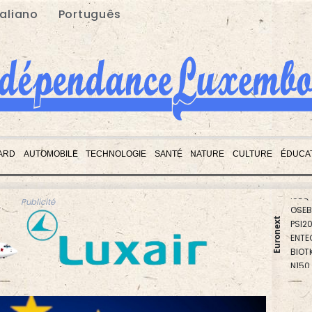
taliano
Português
BEL2
ARD
AUTOMOBILE
TECHNOLOGIE
SANTÉ
NATURE
CULTURE
ÉDUCA
PX1
ISEQ
OSEB
Publicité
PSI2
Euronext
ENTE
BIOT
N150
AEX