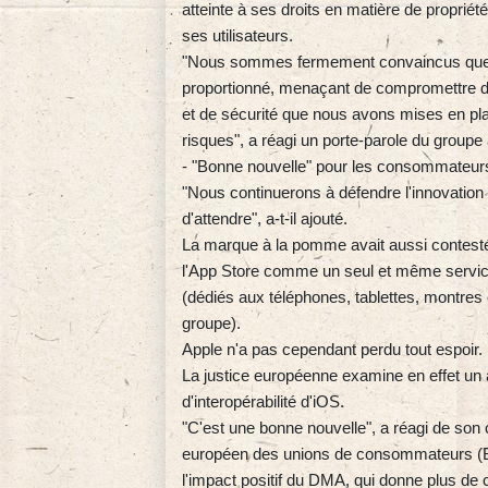
atteinte à ses droits en matière de propriété 
ses utilisateurs.
"Nous sommes fermement convaincus que le
proportionné, menaçant de compromettre de
et de sécurité que nous avons mises en pla
risques", a réagi un porte-parole du groupe
- "Bonne nouvelle" pour les consommateur
"Nous continuerons à défendre l'innovation e
d'attendre", a-t-il ajouté.
La marque à la pomme avait aussi contesté
l'App Store comme un seul et même service, 
(dédiés aux téléphones, tablettes, montres 
groupe).
Apple n'a pas cependant perdu tout espoir.
La justice européenne examine en effet un 
d'interopérabilité d'iOS.
"C'est une bonne nouvelle", a réagi de son
européen des unions de consommateurs (BEU
l'impact positif du DMA, qui donne plus d