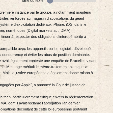
Taille du texte:
n première instance par le groupe, a notamment maintenu
ntrôles renforcés au magasin d'applications du géant
 système d'exploitation dédié aux iPhone, iOS, dans le
hés numériques (Digital markets act, DMA).
inuer à respecter des obligations d'interopérabilité à
compatible avec les appareils ou les logiciels développés
la concurrence et éviter les abus de position dominante.
ie avait également contesté une enquête de Bruxelles visant
rie iMessage méritait le même traitement, bien que la
. Mais la justice européenne a également donné raison à
 engagées par Apple", a annoncé la Cour de justice de
a tech, particulièrement critique envers la réglementation
A, dont il avait réclamé l'abrogation l'an dernier.
ligations découlant de cette loi européenne portaient