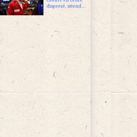
dispersé, attend
un accord entre
Washington et
Téhéran