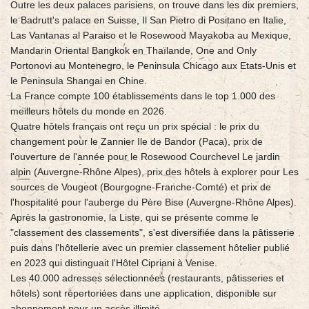
Outre les deux palaces parisiens, on trouve dans les dix premiers,
le Badrutt's palace en Suisse, Il San Pietro di Positano en Italie,
Las Vantanas al Paraiso et le Rosewood Mayakoba au Mexique,
Mandarin Oriental Bangkok en Thaïlande, One and Only
Portonovi au Montenegro, le Peninsula Chicago aux Etats-Unis et
le Peninsula Shangai en Chine.
La France compte 100 établissements dans le top 1.000 des
meilleurs hôtels du monde en 2026.
Quatre hôtels français ont reçu un prix spécial : le prix du
changement pour le Zannier Ile de Bandor (Paca), prix de
l'ouverture de l'année pour le Rosewood Courchevel Le jardin
alpin (Auvergne-Rhône Alpes), prix des hôtels à explorer pour Les
sources de Vougeot (Bourgogne-Franche-Comté) et prix de
l'hospitalité pour l'auberge du Père Bise (Auvergne-Rhône Alpes).
Après la gastronomie, la Liste, qui se présente comme le
"classement des classements", s'est diversifiée dans la pâtisserie
puis dans l'hôtellerie avec un premier classement hôtelier publié
en 2023 qui distinguait l'Hôtel Cipriani à Venise.
Les 40.000 adresses sélectionnées (restaurants, pâtisseries et
hôtels) sont répertoriées dans une application, disponible sur
abonnement pour un accès illimité.