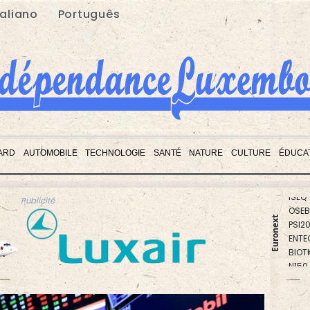
taliano
Português
ARD
AUTOMOBILE
TECHNOLOGIE
SANTÉ
NATURE
CULTURE
ÉDUCA
BEL2
PX1
ISEQ
OSEB
Publicité
PSI2
Euronext
ENTE
BIOT
N150
AEX