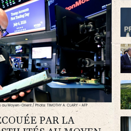
tés au Moyen-Orient / Photo: TIMOTHY A. CLARY - AFP
ECOUÉE PAR LA