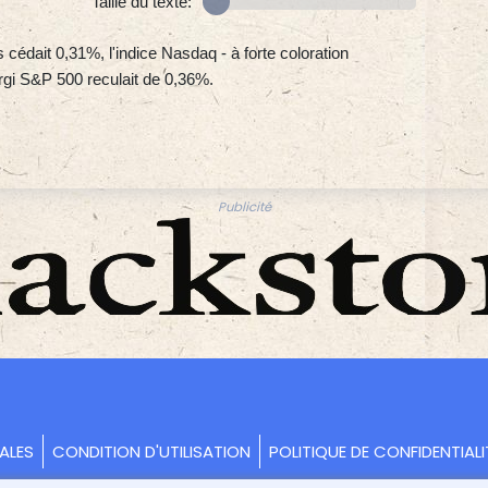
Taille du texte:
édait 0,31%, l'indice Nasdaq - à forte coloration
argi S&P 500 reculait de 0,36%.
Publicité
ALES
CONDITION D'UTILISATION
POLITIQUE DE CONFIDENTIALI