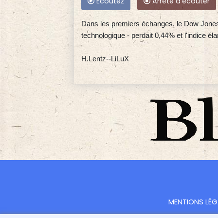
Ecoutez
Arrête d'écouter
Dans les premiers échanges, le Dow Jones c
technologique - perdait 0,44% et l'indice él
H.Lentz--LiLuX
MENTIONS LÉG