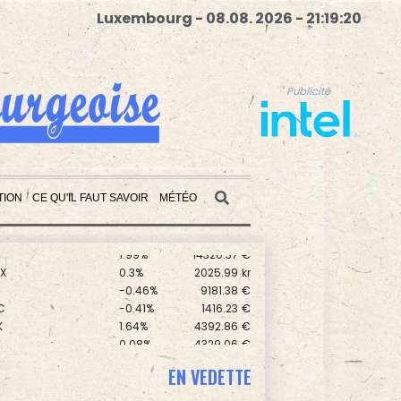
Luxembourg - 08.08. 2026 - 21:19:21
Publicité
TION
CE QU'IL FAUT SAVOIR
MÉTÉO
0
0.3%
5777.71
€
0.17%
8714.93
€
1.99%
14320.37
€
Publicité
X
0.3%
2025.99
kr
0
-0.46%
9181.38
€
C
-0.41%
1416.23
€
K
1.64%
4392.86
€
0.08%
4329.06
€
-0.09%
1111.47
€
EN VEDETTE