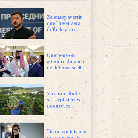
Zelensky avertit
que l'hiver sera
difficile pour
l'Ukraine, 4
morts dans des
frappes dans la
région de Kiev
Que peut-on
attendre du pacte
de défense scellé
par Ryad, Ankara
et Islamabad?
Vin: une étude
sur sept siècles
montre les
ravages du
dérèglement
climatique
"Je ne voulais pas
me voir dans les