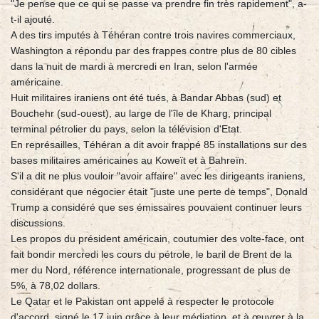
"Je pense que ce qui se passe va prendre fin très rapidement", a-
t-il ajouté.
A des tirs imputés à Téhéran contre trois navires commerciaux,
Washington a répondu par des frappes contre plus de 80 cibles
dans la nuit de mardi à mercredi en Iran, selon l'armée
américaine.
Huit militaires iraniens ont été tués, à Bandar Abbas (sud) et
Bouchehr (sud-ouest), au large de l'île de Kharg, principal
terminal pétrolier du pays, selon la télévision d'Etat.
En représailles, Téhéran a dit avoir frappé 85 installations sur des
bases militaires américaines au Koweït et à Bahreïn.
S'il a dit ne plus vouloir "avoir affaire" avec les dirigeants iraniens,
considérant que négocier était "juste une perte de temps", Donald
Trump a considéré que ses émissaires pouvaient continuer leurs
discussions.
Les propos du président américain, coutumier des volte-face, ont
fait bondir mercredi les cours du pétrole, le baril de Brent de la
mer du Nord, référence internationale, progressant de plus de
5%, à 78,02 dollars.
Le Qatar et le Pakistan ont appelé à respecter le protocole
d'accord, signé le 17 juin grâce à leur médiation, et à œuvrer à la