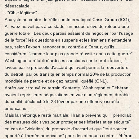
désescalade.
- "Cible légitime" -
Analyste au centre de réflexion International Crisis Group (ICG),
Ali Vaez ne voit pas à ce stade "un risque élevé de retour à une
guerre totale". Les deux parties essaient de négocier "par l'usage
de la force" les questions en suspens et les Iraniens n'entendent
pas, selon l'expert, renoncer au contrôle d'Ormuz, qu'ils
considèrent "comme leur plus grande réussite dans cette guerre".
Washington a rétabli mardi ses sanctions sur le brut iranien,
levées par le protocole d'accord qui avait permis la réouverture
du détroit, par où transite en temps normal 20% de la production
mondiale de pétrole et de gaz naturel liquéfié (GNL).
Après avoir trouvé ce terrain d'entente, Washington et Téhéran
avaient repris leurs négociations en vue d'un règlement durable
du conflit, déclenché le 28 février par une offensive israélo-
américaine.
Mais la rhétorique reste martiale: l'Iran a prévenu qu'il "prendrait
des mesures décisives pour protéger ses intérêts et sa sécurité"
en cas de "violation" du protocole d'accord et que "tout soutien
apporté à l'armée américaine" pour des attaques contre Téhéran