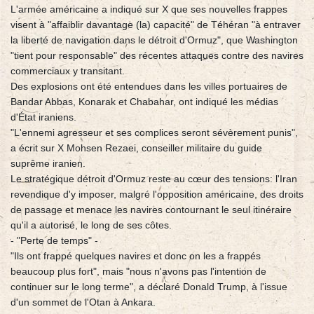
L'armée américaine a indiqué sur X que ses nouvelles frappes
visent à "affaiblir davantage (la) capacité" de Téhéran "à entraver
la liberté de navigation dans le détroit d'Ormuz", que Washington
"tient pour responsable" des récentes attaques contre des navires
commerciaux y transitant.
Des explosions ont été entendues dans les villes portuaires de
Bandar Abbas, Konarak et Chabahar, ont indiqué les médias
d'État iraniens.
"L'ennemi agresseur et ses complices seront sévèrement punis",
a écrit sur X Mohsen Rezaei, conseiller militaire du guide
suprême iranien.
Le stratégique détroit d'Ormuz reste au cœur des tensions: l'Iran
revendique d'y imposer, malgré l'opposition américaine, des droits
de passage et menace les navires contournant le seul itinéraire
qu'il a autorisé, le long de ses côtes.
- "Perte de temps" -
"Ils ont frappé quelques navires et donc on les a frappés
beaucoup plus fort", mais "nous n'avons pas l'intention de
continuer sur le long terme", a déclaré Donald Trump, à l'issue
d'un sommet de l'Otan à Ankara.