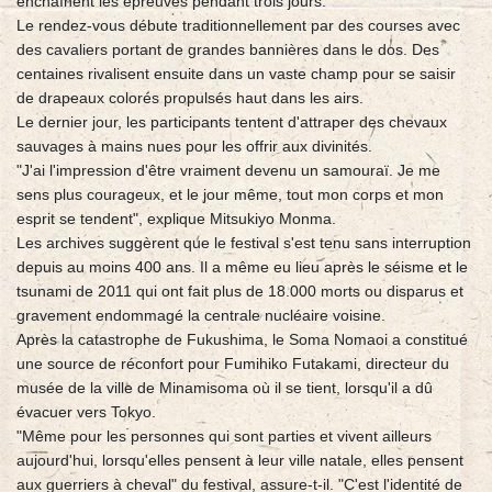
enchaînent les épreuves pendant trois jours.
Le rendez-vous débute traditionnellement par des courses avec
des cavaliers portant de grandes bannières dans le dos. Des
centaines rivalisent ensuite dans un vaste champ pour se saisir
de drapeaux colorés propulsés haut dans les airs.
Le dernier jour, les participants tentent d'attraper des chevaux
sauvages à mains nues pour les offrir aux divinités.
"J'ai l'impression d'être vraiment devenu un samouraï. Je me
sens plus courageux, et le jour même, tout mon corps et mon
esprit se tendent", explique Mitsukiyo Monma.
Les archives suggèrent que le festival s'est tenu sans interruption
depuis au moins 400 ans. Il a même eu lieu après le séisme et le
tsunami de 2011 qui ont fait plus de 18.000 morts ou disparus et
gravement endommagé la centrale nucléaire voisine.
Après la catastrophe de Fukushima, le Soma Nomaoi a constitué
une source de réconfort pour Fumihiko Futakami, directeur du
musée de la ville de Minamisoma où il se tient, lorsqu'il a dû
évacuer vers Tokyo.
"Même pour les personnes qui sont parties et vivent ailleurs
aujourd'hui, lorsqu'elles pensent à leur ville natale, elles pensent
aux guerriers à cheval" du festival, assure-t-il. "C'est l'identité de