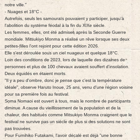
notre ville."
- Nuages et 18°C -
Autrefois, seuls les samouraïs pouvaient y participer, jusqu'à
l'abolition du système féodal à la fin du XIXe siècle.
Les femmes, elles, ont été admises après la Seconde Guerre
mondiale. Mitsukiyo Monma a réalisé un rêve lorsque ses deux
petites-filles l'ont rejoint pour cette édition 2026.
Elle s'est déroulée sous un ciel nuageux et quelque 18°C.
Loin des conditions de 2023, lors de laquelle des dizaines de
personnes et plus de 100 chevaux avaient souffert d'insolation.
Deux équidés en étaient morts.
"Il y a peu d'ombre, donc je pense que c’est la température
idéale", observe Haruto Inoue, 25 ans, venu d'une région voisine
pour sa première fois au festival.
Soma Nomaoi est ouvert à tous, mais le nombre de participants
diminue. A cause du vieillissement de la population et de la
chaleur, des habitués comme Mitsukiyo Monma craignent que le
festival ne survive pas un siècle de plus si des solutions ne sont
pas trouvées.
Pour Fumihiko Futakami, l'avoir décalé est déjà "une bonne