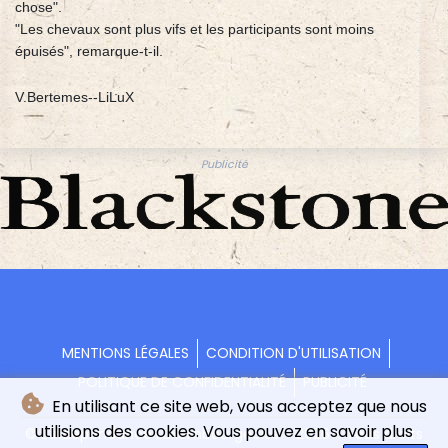
chose".
"Les chevaux sont plus vifs et les participants sont moins
épuisés", remarque-t-il.
V.Bertemes--LiLuX
Publicité
MENTIONS LÉGALES
CONDITION D'UTILISATION
POLITIQUE DE CONFIDENTIALITÉ
PUBLICITÉ
En utilisant ce site web, vous acceptez que nous
utilisions des cookies. Vous pouvez en savoir plus
© L'indépendance Luxembourgeoise - 2026 - Tous droits