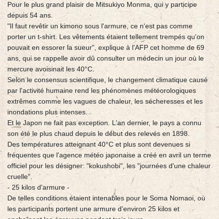
Pour le plus grand plaisir de Mitsukiyo Monma, qui y participe
depuis 54 ans.
"Il faut revêtir un kimono sous l'armure, ce n'est pas comme
porter un t-shirt. Les vêtements étaient tellement trempés qu'on
pouvait en essorer la sueur", explique à l'AFP cet homme de 69
ans, qui se rappelle avoir dû consulter un médecin un jour où le
mercure avoisinait les 40°C.
Selon le consensus scientifique, le changement climatique causé
par l'activité humaine rend les phénomènes météorologiques
extrêmes comme les vagues de chaleur, les sécheresses et les
inondations plus intenses.
Et le Japon ne fait pas exception. L'an dernier, le pays a connu
son été le plus chaud depuis le début des relevés en 1898.
Des températures atteignant 40°C et plus sont devenues si
fréquentes que l'agence météo japonaise a créé en avril un terme
officiel pour les désigner: "kokushobi", les "journées d'une chaleur
cruelle".
- 25 kilos d'armure -
De telles conditions étaient intenables pour le Soma Nomaoi, où
les participants portent une armure d'environ 25 kilos et