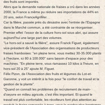
des fruits sont importés.
Alors que la demande nationale de fraises a crû dans les années
2000, la France a même pu réduire ses importations de 44% en
20 ans, selon FranceAgriMer.
Car la filière, passée près du désastre avec l'entrée de l'Espagne
dans le Marché commun, a été contrainte de se réorganiser.
Premier effet: l'essor de la culture hors-sol sous abri, qui assure
aujourd'hui une large part des volumes.
"Le hors-sol a sauvé la filière", assure Franck Figuet, également
vice-président de l'Association des organisations de producteurs
fraises framboises: "en pleine terre, vous mettez 30-35.000 plants
à l'hectare, ici 80 à 100.000" sans besoin d'espace pour des
machines. "En pleine terre, vous ramassez 10 kilos à l'heure, en
hors-sol 20 à 25" ajoute M. Figuet.
Félix Pizon, de l'Association des fruits et légumes du Lot-et-
Garonne, y voit un intérêt à la fois pour "le confort de travail et la
gestion de la plante".
"Quand on connaît les problèmes de recrutement de main-
d'oeuvre en milieu agricole, c'est très important. Et quand le
travail est plus confortable, les récolteurs font plus attention au
produit: la fraise ramassée à terre, vous la gardez plus longtemps