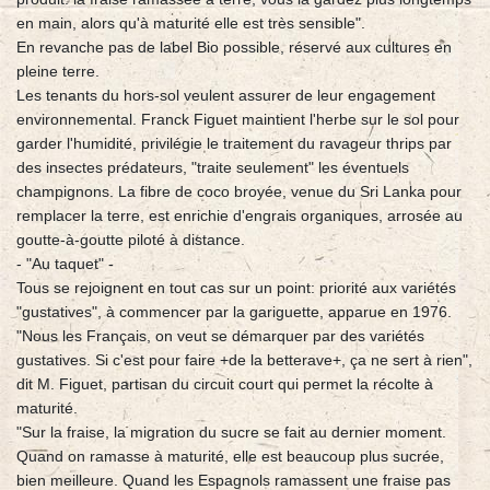
en main, alors qu'à maturité elle est très sensible".
En revanche pas de label Bio possible, réservé aux cultures en
pleine terre.
Les tenants du hors-sol veulent assurer de leur engagement
environnemental. Franck Figuet maintient l'herbe sur le sol pour
garder l'humidité, privilégie le traitement du ravageur thrips par
des insectes prédateurs, "traite seulement" les éventuels
champignons. La fibre de coco broyée, venue du Sri Lanka pour
remplacer la terre, est enrichie d'engrais organiques, arrosée au
goutte-à-goutte piloté à distance.
- "Au taquet" -
Tous se rejoignent en tout cas sur un point: priorité aux variétés
"gustatives", à commencer par la gariguette, apparue en 1976.
"Nous les Français, on veut se démarquer par des variétés
gustatives. Si c'est pour faire +de la betterave+, ça ne sert à rien",
dit M. Figuet, partisan du circuit court qui permet la récolte à
maturité.
"Sur la fraise, la migration du sucre se fait au dernier moment.
Quand on ramasse à maturité, elle est beaucoup plus sucrée,
bien meilleure. Quand les Espagnols ramassent une fraise pas