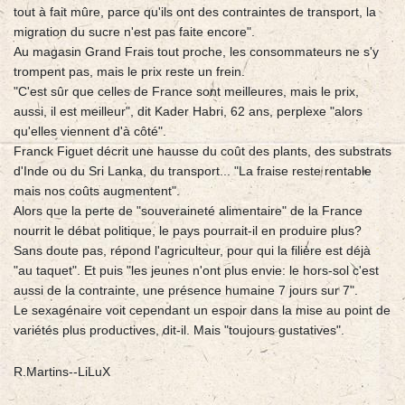
tout à fait mûre, parce qu'ils ont des contraintes de transport, la
migration du sucre n'est pas faite encore".
Au magasin Grand Frais tout proche, les consommateurs ne s'y
trompent pas, mais le prix reste un frein.
"C'est sûr que celles de France sont meilleures, mais le prix,
aussi, il est meilleur", dit Kader Habri, 62 ans, perplexe "alors
qu'elles viennent d'à côté".
Franck Figuet décrit une hausse du coût des plants, des substrats
d'Inde ou du Sri Lanka, du transport... "La fraise reste rentable
mais nos coûts augmentent".
Alors que la perte de "souveraineté alimentaire" de la France
nourrit le débat politique, le pays pourrait-il en produire plus?
Sans doute pas, répond l'agriculteur, pour qui la filière est déjà
"au taquet". Et puis "les jeunes n'ont plus envie: le hors-sol c'est
aussi de la contrainte, une présence humaine 7 jours sur 7".
Le sexagénaire voit cependant un espoir dans la mise au point de
variétés plus productives, dit-il. Mais "toujours gustatives".
R.Martins--LiLuX