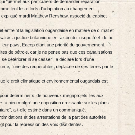
 qui "permet aux particuliers de demander réparation
promettent les efforts d'adaptation au changement
, a expliqué mardi Matthew Renshaw, associé du cabinet
et enfreint la législation ougandaise en matière de climat et
saisir la justice britannique en raison du "risque réel" de ne
de leur pays, Eacop étant une priorité du gouvernement.
ites de pétrole, car je ne pense pas que ces canalisations
se détériorer ni se casser", a déclaré lors d'une
ume, l'une des requérantes, déplacée de ses terres par le
ue le droit climatique et environnemental ougandais est
pour déterminer si de nouveaux mégaprojets liés aux
s à bien malgré une opposition croissante sur les plans
utaire", a-t-elle estimé dans un communiqué.
timidations et des arrestations de la part des autorités
gt pour la répression des voix dissidentes.