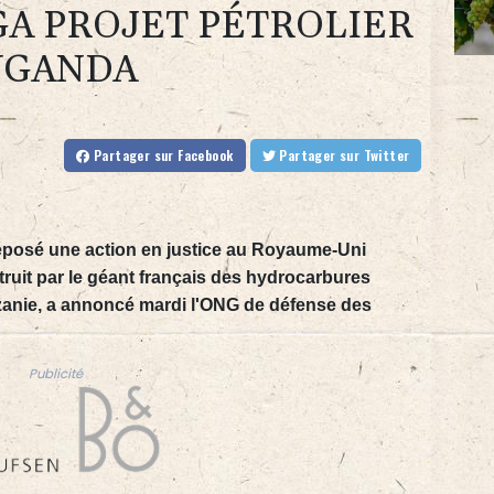
A PROJET PÉTROLIER
UGANDA
Partager
sur Facebook
Partager
sur Twitter
éposé une action en justice au Royaume-Uni
ruit par le géant français des hydrocarbures
anie, a annoncé mardi l'ONG de défense des
Publicité