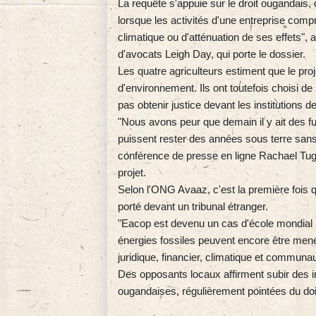
La requête s'appuie sur le droit ougandais,
lorsque les activités d'une entreprise com
climatique ou d'atténuation de ses effets"
d'avocats Leigh Day, qui porte le dossier.
Les quatre agriculteurs estiment que le proj
d'environnement. Ils ont toutefois choisi de 
pas obtenir justice devant les institutions 
"Nous avons peur que demain il y ait des fu
puissent rester des années sous terre sans 
conférence de presse en ligne Rachael Tug
projet.
Selon l'ONG Avaaz, c'est la première fois q
porté devant un tribunal étranger.
"Eacop est devenu un cas d'école mondial 
énergies fossiles peuvent encore être mené
juridique, financier, climatique et communa
Des opposants locaux affirment subir des in
ougandaises, régulièrement pointées du doi