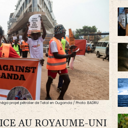
éga projet pétrolier de Total en Ouganda / Photo: BADRU
TICE AU ROYAUME-UNI