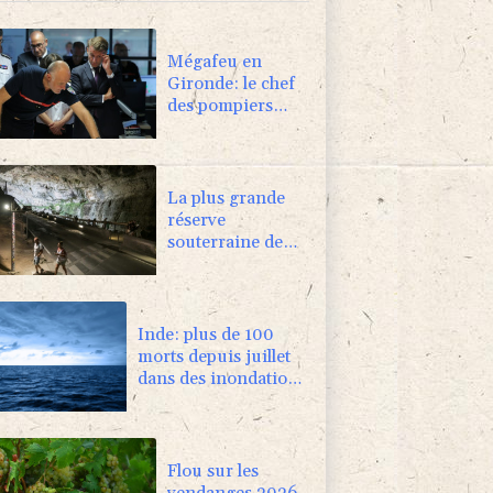
Mégafeu en
Gironde: le chef
des pompiers
dément avoir
"abandonné Le
Porge"
La plus grande
réserve
souterraine de
France devrait
naître en Ariège
en 2027
Inde: plus de 100
morts depuis juillet
dans des inondations
et glissements de
terrain
Flou sur les
vendanges 2026,