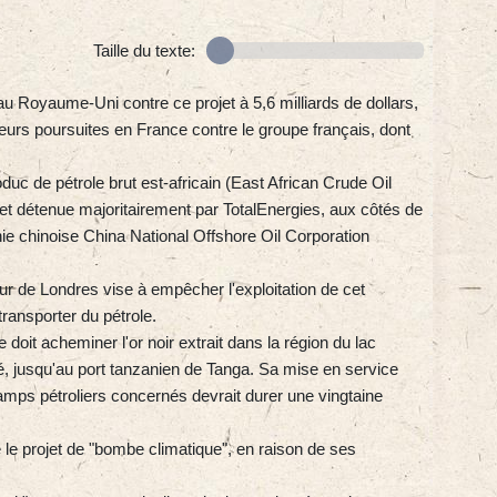
Taille du texte:
e au Royaume-Uni contre ce projet à 5,6 milliards de dollars,
ieurs poursuites en France contre le groupe français, dont
uc de pétrole brut est-africain (East African Crude Oil
et détenue majoritairement par TotalEnergies, aux côtés de
ie chinoise China National Offshore Oil Corporation
r de Londres vise à empêcher l'exploitation de cet
ransporter du pétrole.
 doit acheminer l'or noir extrait dans la région du lac
é, jusqu'au port tanzanien de Tanga. Sa mise en service
amps pétroliers concernés devrait durer une vingtaine
é le projet de "bombe climatique", en raison de ses