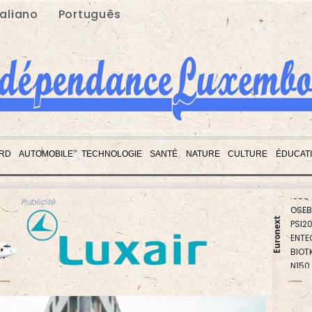
taliano
Português
RD
AUTOMOBILE
TECHNOLOGIE
SANTÉ
NATURE
CULTURE
ÉDUCAT
BEL2
PX1
ISEQ
OSEB
Publicité
PSI2
Euronext
ENTE
BIOT
N150
AEX