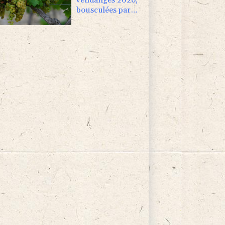
bousculées par
les canicules et la
sécheresse