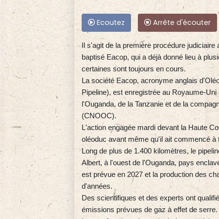
Ecoutez
Arrête d'écouter
Il s'agit de la première procédure judiciair
baptisé Eacop, qui a déjà donné lieu à plus
certaines sont toujours en cours.
La société Eacop, acronyme anglais d'Oléod
Pipeline), est enregistrée au Royaume-Uni 
l'Ouganda, de la Tanzanie et de la compagn
(CNOOC).
L'action engagée mardi devant la Haute Cou
oléoduc avant même qu'il ait commencé à t
Long de plus de 1.400 kilomètres, le pipeline
Albert, à l'ouest de l'Ouganda, pays enclav
est prévue en 2027 et la production des ch
d'années.
Des scientifiques et des experts ont qualifi
émissions prévues de gaz à effet de serre.