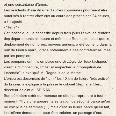
et une soixantaine d'âmes.
Les résidents d'une dizaine d'autres communes pourraient être
autorisés à rentrer chez eux au cours des prochaines 24 heures,
a-t-il ajouté.
- "Tenir" -
Cet incendie, qui a nécessité depuis trois jours l'envoi de renforts
des départements alentours et même de Roumanie, ainsi que le
déploiement de nombreux moyens aériens, a été contenu dans la
nuit de lundi à mardi, grâce notamment à des contrefeux allumés
par les pompiers.
Les pompiers ont mis en place une stratégie de "feux tactiques"
visant à "circonscrire, limiter et empêcher la propagation de
l'incendie", a expliqué M. Regnault de la Mothe.
L'enjeu est désormais de "tenir" les 40 km de lisière "très active"
du brasier, a expliqué à la presse le colonel Stéphane Clerc,
directeur adjoint du SDIS 66.
Son périmètre extérieur menace en effet de reprendre à tout
moment. "Il y a une apparente sensation de sécurité parce qu'on
ne voit plus de flammes (...) mais c'est un leurre parce qu'en fait,
les lisières demandent, pour être traitées, un passage d'eau