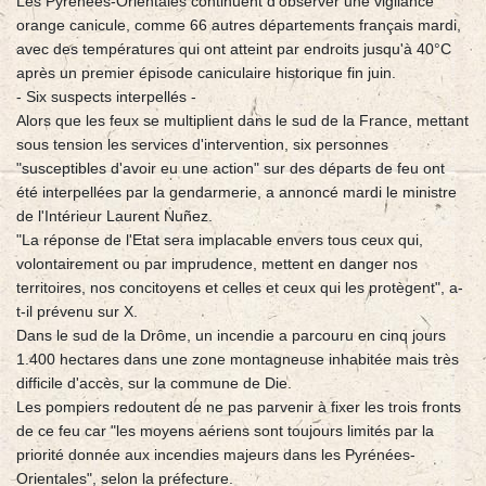
Les Pyrénées-Orientales continuent d'observer une vigilance
orange canicule, comme 66 autres départements français mardi,
avec des températures qui ont atteint par endroits jusqu'à 40°C
après un premier épisode caniculaire historique fin juin.
- Six suspects interpellés -
Alors que les feux se multiplient dans le sud de la France, mettant
sous tension les services d'intervention, six personnes
"susceptibles d'avoir eu une action" sur des départs de feu ont
été interpellées par la gendarmerie, a annoncé mardi le ministre
de l'Intérieur Laurent Nuñez.
"La réponse de l'Etat sera implacable envers tous ceux qui,
volontairement ou par imprudence, mettent en danger nos
territoires, nos concitoyens et celles et ceux qui les protègent", a-
t-il prévenu sur X.
Dans le sud de la Drôme, un incendie a parcouru en cinq jours
1.400 hectares dans une zone montagneuse inhabitée mais très
difficile d'accès, sur la commune de Die.
Les pompiers redoutent de ne pas parvenir à fixer les trois fronts
de ce feu car "les moyens aériens sont toujours limités par la
priorité donnée aux incendies majeurs dans les Pyrénées-
Orientales", selon la préfecture.