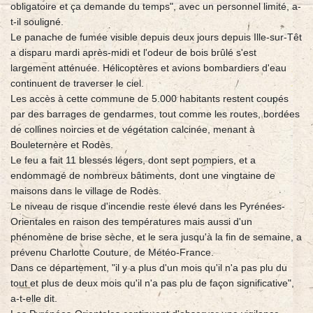
obligatoire et ça demande du temps", avec un personnel limité, a-
t-il souligné.
Le panache de fumée visible depuis deux jours depuis Ille-sur-Têt
a disparu mardi après-midi et l'odeur de bois brûlé s'est
largement atténuée. Hélicoptères et avions bombardiers d'eau
continuent de traverser le ciel.
Les accès à cette commune de 5.000 habitants restent coupés
par des barrages de gendarmes, tout comme les routes, bordées
de collines noircies et de végétation calcinée, menant à
Bouleternère et Rodès.
Le feu a fait 11 blessés légers, dont sept pompiers, et a
endommagé de nombreux bâtiments, dont une vingtaine de
maisons dans le village de Rodès.
Le niveau de risque d'incendie reste élevé dans les Pyrénées-
Orientales en raison des températures mais aussi d'un
phénomène de brise sèche, et le sera jusqu'à la fin de semaine, a
prévenu Charlotte Couture, de Météo-France.
Dans ce département, "il y a plus d'un mois qu'il n'a pas plu du
tout et plus de deux mois qu'il n'a pas plu de façon significative",
a-t-elle dit.