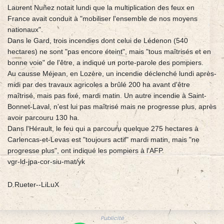
Laurent Nuñez notait lundi que la multiplication des feux en
France avait conduit à "mobiliser l'ensemble de nos moyens
nationaux".
Dans le Gard, trois incendies dont celui de Lédenon (540
hectares) ne sont "pas encore éteint", mais "tous maîtrisés et en
bonne voie" de l'être, a indiqué un porte-parole des pompiers.
Au causse Méjean, en Lozère, un incendie déclenché lundi après-
midi par des travaux agricoles a brûlé 200 ha avant d'être
maîtrisé, mais pas fixé, mardi matin. Un autre incendie à Saint-
Bonnet-Laval, n'est lui pas maîtrisé mais ne progresse plus, après
avoir parcouru 130 ha.
Dans l'Hérault, le feu qui a parcouru quelque 275 hectares à
Carlencas-et-Levas est "toujours actif" mardi matin, mais "ne
progresse plus", ont indiqué les pompiers à l'AFP.
vgr-ld-jpa-cor-siu-mat/yk
D.Rueter--LiLuX
Publicité