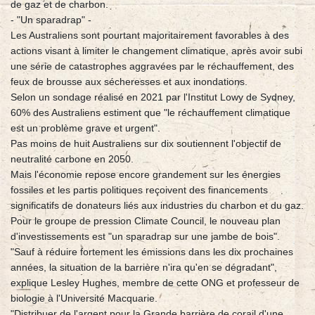
de gaz et de charbon.
- "Un sparadrap" -
Les Australiens sont pourtant majoritairement favorables à des
actions visant à limiter le changement climatique, après avoir subi
une série de catastrophes aggravées par le réchauffement, des
feux de brousse aux sécheresses et aux inondations.
Selon un sondage réalisé en 2021 par l'Institut Lowy de Sydney,
60% des Australiens estiment que "le réchauffement climatique
est un problème grave et urgent".
Pas moins de huit Australiens sur dix soutiennent l'objectif de
neutralité carbone en 2050.
Mais l'économie repose encore grandement sur les énergies
fossiles et les partis politiques reçoivent des financements
significatifs de donateurs liés aux industries du charbon et du gaz.
Pour le groupe de pression Climate Council, le nouveau plan
d'investissements est "un sparadrap sur une jambe de bois".
"Sauf à réduire fortement les émissions dans les dix prochaines
années, la situation de la barrière n'ira qu'en se dégradant",
explique Lesley Hughes, membre de cette ONG et professeur de
biologie à l'Université Macquarie.
"Distribuer de l'argent pour la Grande barrière de corail d'une