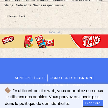
l'île de Crète et de Naxos respectivement.
E.Klein--LiLuX
Publicité
MENTIONS LÉGALES
CONDITION D'UTILISATION
POLITIQUE DE CONFIDENTIALITÉ
PUBLICITÉ
En utilisant ce site web, vous acceptez que nous
utilisions des cookies. Vous pouvez en savoir plus
© L'indépendance Luxembourgeoise - 2026 - Tous droits
réservés
dans la politique de confidentialité.
D'accord