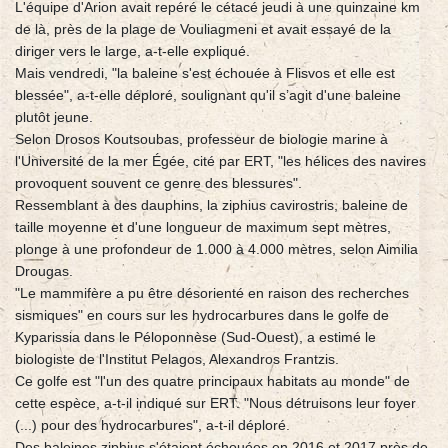
L'équipe d'Arion avait repéré le cétacé jeudi à une quinzaine km
de là, près de la plage de Vouliagmeni et avait essayé de la
diriger vers le large, a-t-elle expliqué.
Mais vendredi, "la baleine s'est échouée à Flisvos et elle est
blessée", a-t-elle déploré, soulignant qu'il s’agit d'une baleine
plutôt jeune.
Selon Drosos Koutsoubas, professeur de biologie marine à
l'Université de la mer Égée, cité par ERT, "les hélices des navires
provoquent souvent ce genre des blessures".
Ressemblant à des dauphins, la ziphius cavirostris, baleine de
taille moyenne et d'une longueur de maximum sept mètres,
plonge à une profondeur de 1.000 à 4.000 mètres, selon Aimilia
Drougas.
"Le mammifère a pu être désorienté en raison des recherches
sismiques" en cours sur les hydrocarbures dans le golfe de
Kyparissia dans le Péloponnèse (Sud-Ouest), a estimé le
biologiste de l'Institut Pelagos, Alexandros Frantzis.
Ce golfe est "l'un des quatre principaux habitats au monde" de
cette espèce, a-t-il indiqué sur ERT. "Nous détruisons leur foyer
(...) pour des hydrocarbures", a-t-il déploré.
Des baleines ziphius s'étaient échouées en 2016 et 2017 près de