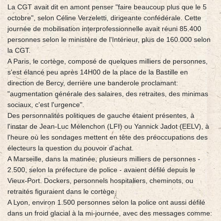
La CGT avait dit en amont penser "faire beaucoup plus que le 5
octobre", selon Céline Verzeletti, dirigeante confédérale. Cette
journée de mobilisation interprofessionnelle avait réuni 85.400
personnes selon le ministère de l'Intérieur, plus de 160.000 selon
la CGT.
A Paris, le cortège, composé de quelques milliers de personnes,
s'est élancé peu après 14H00 de la place de la Bastille en
direction de Bercy, derrière une banderole proclamant:
"augmentation générale des salaires, des retraites, des minimas
sociaux, c'est l'urgence".
Des personnalités politiques de gauche étaient présentes, à
l'instar de Jean-Luc Mélenchon (LFI) ou Yannick Jadot (EELV), à
l'heure où les sondages mettent en tête des préoccupations des
électeurs la question du pouvoir d'achat.
A Marseille, dans la matinée, plusieurs milliers de personnes -
2.500, selon la préfecture de police - avaient défilé depuis le
Vieux-Port. Dockers, personnels hospitaliers, cheminots, ou
retraités figuraient dans le cortège.
A Lyon, environ 1.500 personnes selon la police ont aussi défilé
dans un froid glacial à la mi-journée, avec des messages comme: