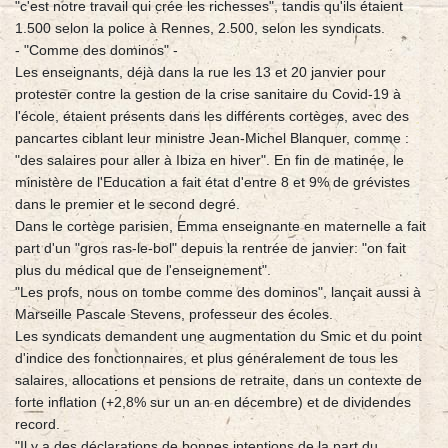
"c'est notre travail qui crée les richesses", tandis qu'ils étaient
1.500 selon la police à Rennes, 2.500, selon les syndicats.
- "Comme des dominos" -
Les enseignants, déjà dans la rue les 13 et 20 janvier pour
protester contre la gestion de la crise sanitaire du Covid-19 à
l'école, étaient présents dans les différents cortèges, avec des
pancartes ciblant leur ministre Jean-Michel Blanquer, comme :
"des salaires pour aller à Ibiza en hiver". En fin de matinée, le
ministère de l'Education a fait état d'entre 8 et 9% de grévistes
dans le premier et le second degré.
Dans le cortège parisien, Emma enseignante en maternelle a fait
part d'un "gros ras-le-bol" depuis la rentrée de janvier: "on fait
plus du médical que de l'enseignement".
"Les profs, nous on tombe comme des dominos", lançait aussi à
Marseille Pascale Stevens, professeur des écoles.
Les syndicats demandent une augmentation du Smic et du point
d'indice des fonctionnaires, et plus généralement de tous les
salaires, allocations et pensions de retraite, dans un contexte de
forte inflation (+2,8% sur un an en décembre) et de dividendes
record.
"Il y a des déclarations de bonnes intentions de la part du