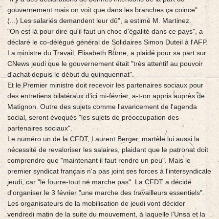
gouvernement mais on voit que dans les branches ça coince".
(...) Les salariés demandent leur dû", a estimé M. Martinez.
"On est là pour dire qu'il faut un choc d'égalité dans ce pays", a
déclaré le co-délégué général de Solidaires Simon Duteil à l'AFP.
La ministre du Travail, Elisabeth Borne, a plaidé pour sa part sur
CNews jeudi que le gouvernement était "très attentif au pouvoir
d'achat depuis le début du quinquennat".
Et le Premier ministre doit recevoir les partenaires sociaux pour
des entretiens bilatéraux d'ici mi-février, a-t-on appris auprès de
Matignon. Outre des sujets comme l'avancement de l'agenda
social, seront évoqués "les sujets de préoccupation des
partenaires sociaux".
Le numéro un de la CFDT, Laurent Berger, martèle lui aussi la
nécessité de revaloriser les salaires, plaidant que le patronat doit
comprendre que "maintenant il faut rendre un peu". Mais le
premier syndicat français n'a pas joint ses forces à l'intersyndicale
jeudi, car "le fourre-tout ne marche pas". La CFDT a décidé
d'organiser le 3 février "une marche des travailleurs essentiels".
Les organisateurs de la mobilisation de jeudi vont décider
vendredi matin de la suite du mouvement, à laquelle l'Unsa et la