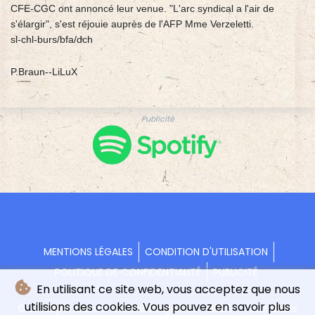
CFE-CGC ont annoncé leur venue. "L'arc syndical a l'air de
s'élargir", s'est réjouie auprès de l'AFP Mme Verzeletti.
sl-chl-burs/bfa/dch
P.Braun--LiLuX
Publicité
MENTIONS LÉGALES
CONDITION D'UTILISATION
POLITIQUE DE CONFIDENTIALITÉ
PUBLICITÉ
En utilisant ce site web, vous acceptez que nous
utilisions des cookies. Vous pouvez en savoir plus
© L'indépendance Luxembourgeoise - 2026 - Tous droits