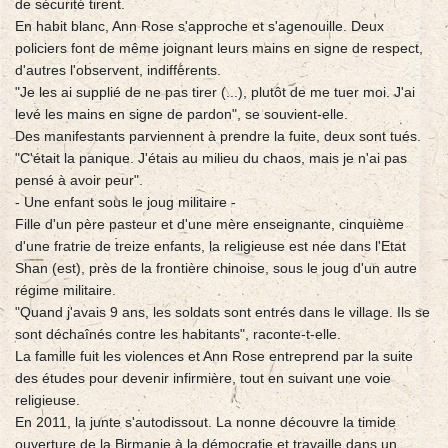
de sécurité tirent.
En habit blanc, Ann Rose s'approche et s'agenouille. Deux
policiers font de même joignant leurs mains en signe de respect,
d'autres l'observent, indifférents.
"Je les ai supplié de ne pas tirer (...), plutôt de me tuer moi. J'ai
levé les mains en signe de pardon", se souvient-elle.
Des manifestants parviennent à prendre la fuite, deux sont tués.
"C'était la panique. J'étais au milieu du chaos, mais je n'ai pas
pensé à avoir peur".
- Une enfant sous le joug militaire -
Fille d'un père pasteur et d'une mère enseignante, cinquième
d'une fratrie de treize enfants, la religieuse est née dans l'Etat
Shan (est), près de la frontière chinoise, sous le joug d'un autre
régime militaire.
"Quand j'avais 9 ans, les soldats sont entrés dans le village. Ils se
sont déchaînés contre les habitants", raconte-t-elle.
La famille fuit les violences et Ann Rose entreprend par la suite
des études pour devenir infirmière, tout en suivant une voie
religieuse.
En 2011, la junte s'autodissout. La nonne découvre la timide
ouverture de la Birmanie à la démocratie et travaille dans un