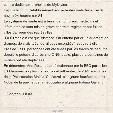
centre dédié aux orphelins de Myitkyina.
Depuis le coup, l'établissement accueille des malades et reste
ouvert 24 heures sur 24.
Le système de santé est à terre, de nombreux médecins et
infirmières se sont mis en grève contre le régime et ont fui les
villes par peur des représailles.
"La Birmanie n'est que tristesse. On entend parler uniquement de
drames, de civils tués, de villages incendiés", soupire-t-elle.
Près de 1.500 personnes ont été tuées par les forces de sécurité
depuis le putsch, d'après une ONG locale, plusieurs centaines de
milliers ont été déplacées.
En décembre, Ann Rose a été sélectionnée par la BBC parmi les
100 femmes les plus inspirantes et influentes de 2021 aux côtés
de la Pakistanaise Malala Yousafzai, plus jeune lauréate du prix
Nobel de la paix, et de la négociatrice afghane Fatima Gailani.
J.Goergen--LiLuX
Publicité