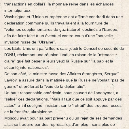
transactions en dollars, la monnaie reine dans les échanges
internationaux.
Washington et l'Union européenne ont affirmé vendredi dans une
déclaration commune qu'ils travaillaient à la fourniture de
"volumes supplémentaires de gaz naturel" destinés à l'Europe,
afin de faire face à un éventuel contre-coup d'une "nouvelle
invasion russe de l'Ukraine".
Les Etats-Unis ont par ailleurs saisi jeudi le Conseil de sécurité de
l'ONU, réclamant une réunion lundi en raison de la "menace
claire" que fait peser à leurs yeux la Russie sur "la paix et la
sécurité internationales".
De son côté, le ministre russe des Affaires étrangères, Sergueï
Lavrov, a assuré dans la matinée que la Russie ne voulait "pas de
guerre" et préférait la "voie de la diplomatie".
Un haut responsable américain, sous couvert de l'anonymat, a
"salué" ces déclarations. "Mais il faut que ce soit appuyé par des
actes", a-t-il souligné, insistant sur le "retrait" des troupes russes
de la frontière ukrainienne.
Moscou avait pour sa part prévenu qu'un rejet de ses demandes
allait se traduire par des représailles d'ampleur, sans plus de