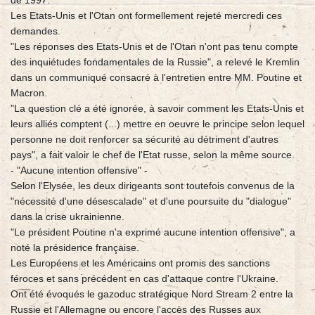
de 1997.
Les Etats-Unis et l'Otan ont formellement rejeté mercredi ces
demandes.
"Les réponses des Etats-Unis et de l'Otan n'ont pas tenu compte
des inquiétudes fondamentales de la Russie", a relevé le Kremlin
dans un communiqué consacré à l'entretien entre MM. Poutine et
Macron.
"La question clé a été ignorée, à savoir comment les Etats-Unis et
leurs alliés comptent (...) mettre en oeuvre le principe selon lequel
personne ne doit renforcer sa sécurité au détriment d'autres
pays", a fait valoir le chef de l'Etat russe, selon la même source.
- "Aucune intention offensive" -
Selon l'Elysée, les deux dirigeants sont toutefois convenus de la
"nécessité d'une désescalade" et d'une poursuite du "dialogue"
dans la crise ukrainienne.
"Le président Poutine n'a exprimé aucune intention offensive", a
noté la présidence française.
Les Européens et les Américains ont promis des sanctions
féroces et sans précédent en cas d'attaque contre l'Ukraine.
Ont été évoqués le gazoduc stratégique Nord Stream 2 entre la
Russie et l'Allemagne ou encore l'accès des Russes aux