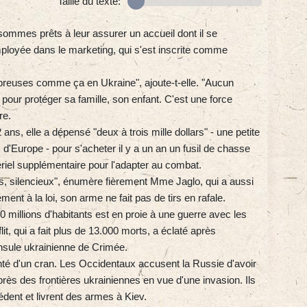
Taille du texte:
sommes prêts à leur assurer un accueil dont il se
mployée dans le marketing, qui s'est inscrite comme
euses comme ça en Ukraine", ajoute-t-elle. "Aucun
our protéger sa famille, son enfant. C'est une force
re.
2 ans, elle a dépensé "deux à trois mille dollars" - une petite
 d'Europe - pour s'acheter il y a un an un fusil de chasse
ériel supplémentaire pour l'adapter au combat.
s, silencieux", énumère fièrement Mme Jaglo, qui a aussi
ment à la loi, son arme ne fait pas de tirs en rafale.
0 millions d'habitants est en proie à une guerre avec les
t, qui a fait plus de 13.000 morts, a éclaté après
insule ukrainienne de Crimée.
té d'un cran. Les Occidentaux accusent la Russie d'avoir
rès des frontières ukrainiennes en vue d'une invasion. Ils
ent et livrent des armes à Kiev.