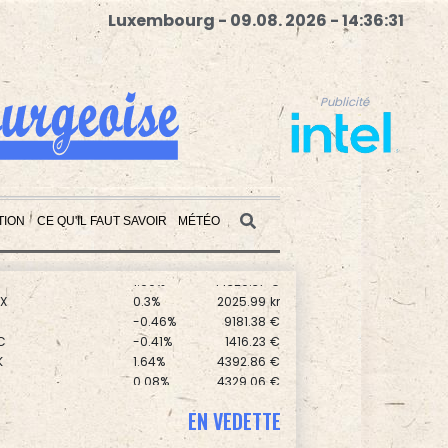
Luxembourg - 09.08. 2026 - 14:36:32
Publicité
TION
CE QU'IL FAUT SAVOIR
MÉTÉO
0.17%
8714.93
€
1.99%
14320.37
€
X
0.3%
2025.99
kr
Publicité
0
-0.46%
9181.38
€
C
-0.41%
1416.23
€
K
1.64%
4392.86
€
0.08%
4329.06
€
-0.09%
1111.47
€
0
0.3%
5777.71
€
EN VEDETTE