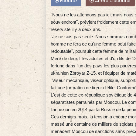
Ecoutez
Arrête d'écouter
"Nous ne les attendons pas ici, mais nous 
souviendront", prévient froidement cette e
réserviste il y a deux ans.
"Je ne suis pas seule. Nous sommes nombr
homme ne fera ce qu'une femme peut faire p
redoutable", poursuit cette femme de militai
Mère de deux filles adultes et d'un fils de 1
fortune dans l'un des pays les plus pauvres
ukrainien Zbroyar Z-15, et l'équiper de mat
"Viseur mécanique, viseur optique, support
fait une formation de tireur d'élite. Conformé
L'est de cette ex-république soviétique de 4
séparatistes parrainés par Moscou. Le confli
l'annexion en 2014 par la Russie de la pén
Ces derniers mois, la tension a encore mon
massé une centaine de milliers de soldats p
menacent Moscou de sanctions sans précéd