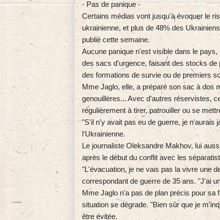
- Pas de panique -
Certains médias vont jusqu'à évoquer le ri
ukrainienne, et plus de 48% des Ukrainiens
publié cette semaine.
Aucune panique n'est visible dans le pays
des sacs d'urgence, faisant des stocks de 
des formations de survie ou de premiers so
Mme Jaglo, elle, a préparé son sac à dos mil
genouillères... Avec d'autres réservistes, 
régulièrement à tirer, patrouiller ou se me
"S'il n'y avait pas eu de guerre, je n'aurai
l'Ukrainienne.
Le journaliste Oleksandre Makhov, lui aussi 
après le début du conflit avec les séparatist
"L'évacuation, je ne vais pas la vivre une d
correspondant de guerre de 35 ans. "J'ai un 
Mme Jaglo n'a pas de plan précis pour sa fa
situation se dégrade. "Bien sûr que je m'inq
être évitée.