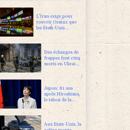
L'Iran exige pour
rouvrir Ormuz que
les Etats-Unis
acceptent "toutes" ses
conditions
Des échanges de
frappes font cinq
morts en Ukraine
et en Russie
Japon: 81 ans
après Hiroshima,
le tabou de la
dissuasion
nucléaire vacille
Aux Etats-Unis, la
colère monte