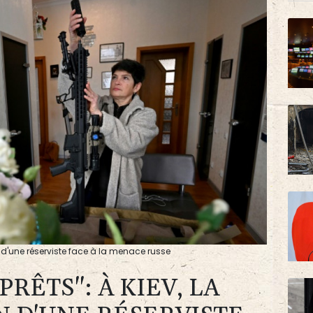
 d'une réserviste face à la menace russe
RÊTS": À KIEV, LA