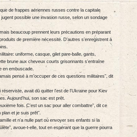
sque de frappes aériennes russes contre la capitale
 jugent possible une invasion russe, selon un sondage
, mais beaucoup prennent leurs précautions en préparant
produits de première nécessité. D'autres s'enregistrent à
ins.
itaire: uniforme, casque, gilet pare-balle, gants,
cette brune aux cheveux courts grisonnants s'entraîne
ttre en embuscade.
s jamais pensé à m'occuper de ces questions militaires", dit
réserviste, avait dû quitter l'est de l'Ukraine pour Kiev
es. Aujourd'hui, son sac est prêt.
euxième fois. C'est un sac pour aller combattre", dit ce
plan et je suis prêt".
mille et n'a nulle part où envoyer ses enfants si la
uiète", avoue-t-elle, tout en espérant que la guerre pourra