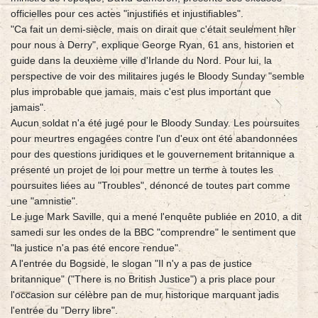
officielles pour ces actes "injustifiés et injustifiables".
"Ca fait un demi-siècle, mais on dirait que c'était seulement hier
pour nous à Derry", explique George Ryan, 61 ans, historien et
guide dans la deuxième ville d'Irlande du Nord. Pour lui, la
perspective de voir des militaires jugés le Bloody Sunday "semble
plus improbable que jamais, mais c'est plus important que
jamais".
Aucun soldat n'a été jugé pour le Bloody Sunday. Les poursuites
pour meurtres engagées contre l'un d'eux ont été abandonnées
pour des questions juridiques et le gouvernement britannique a
présenté un projet de loi pour mettre un terme à toutes les
poursuites liées au "Troubles", dénoncé de toutes part comme
une "amnistie".
Le juge Mark Saville, qui a mené l'enquête publiée en 2010, a dit
samedi sur les ondes de la BBC "comprendre" le sentiment que
"la justice n'a pas été encore rendue".
A l'entrée du Bogside, le slogan "Il n'y a pas de justice
britannique" ("There is no British Justice") a pris place pour
l'occasion sur célèbre pan de mur historique marquant jadis
l'entrée du "Derry libre".