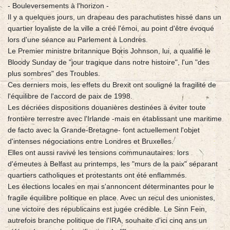
- Bouleversements à l'horizon -
Il y a quelques jours, un drapeau des parachutistes hissé dans un
quartier loyaliste de la ville a créé l'émoi, au point d'être évoqué
lors d'une séance au Parlement à Londres.
Le Premier ministre britannique Boris Johnson, lui, a qualifié le
Bloody Sunday de "jour tragique dans notre histoire", l'un "des
plus sombres" des Troubles.
Ces derniers mois, les effets du Brexit ont souligné la fragilité de
l'équilibre de l'accord de paix de 1998.
Les décriées dispositions douanières destinées à éviter toute
frontière terrestre avec l'Irlande -mais en établissant une maritime
de facto avec la Grande-Bretagne- font actuellement l'objet
d'intenses négociations entre Londres et Bruxelles.
Elles ont aussi ravivé les tensions communautaires: lors
d'émeutes à Belfast au printemps, les "murs de la paix" séparant
quartiers catholiques et protestants ont été enflammés.
Les élections locales en mai s'annoncent déterminantes pour le
fragile équilibre politique en place. Avec un recul des unionistes,
une victoire des républicains est jugée crédible. Le Sinn Fein,
autrefois branche politique de l'IRA, souhaite d'ici cinq ans un