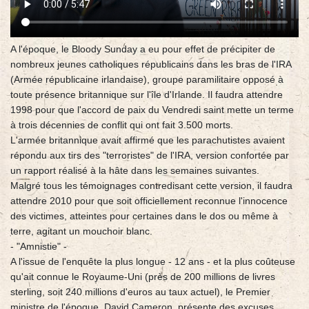
A l'époque, le Bloody Sunday a eu pour effet de précipiter de
nombreux jeunes catholiques républicains dans les bras de l'IRA
(Armée républicaine irlandaise), groupe paramilitaire opposé à
toute présence britannique sur l'île d'Irlande. Il faudra attendre
1998 pour que l'accord de paix du Vendredi saint mette un terme
à trois décennies de conflit qui ont fait 3.500 morts.
L'armée britannique avait affirmé que les parachutistes avaient
répondu aux tirs des "terroristes" de l'IRA, version confortée par
un rapport réalisé à la hâte dans les semaines suivantes.
Malgré tous les témoignages contredisant cette version, il faudra
attendre 2010 pour que soit officiellement reconnue l'innocence
des victimes, atteintes pour certaines dans le dos ou même à
terre, agitant un mouchoir blanc.
- "Amnistie" -
A l'issue de l'enquête la plus longue - 12 ans - et la plus coûteuse
qu'ait connue le Royaume-Uni (près de 200 millions de livres
sterling, soit 240 millions d'euros au taux actuel), le Premier
ministre de l'époque, David Cameron, présente des excuses