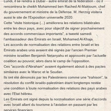
Lundi, il se rendra à Dubaï - autre émirat de la fédération - où il
rencontrera le cheikh Mohammed ben Rached Al-Maktoum, chef
du gouvernement et ministre de la Défense. M. Herzog visitera
aussi le site de l'Exposition universelle 2020.
Cette "visite historique (...) améliorera les relations bilatérales
entre les deux pays, avec pour objectif de signer prochainement
des accords commerciaux importants", a tweeté samedi
l'ambassadeur des Emirats en Israël, Mohamed Al-Khaja.
Les accords de normalisation des relations entre Israël et les
Emirats arabes unis avaient été signés par l'ancien Premier
ministre israélien Benjamin Netanyahu et approuvés par l'actuelle
coalition au pouvoir, alors dans le camp de l'opposition.
Ces "accords d'Abraham" avaient également abouti à des pactes
similaires avec le Maroc et le Soudan.
Ils ont été dénoncés par les Palestiniens comme une "trahison", la
résolution du conflit israélo-palestinien étant longtemps restée
une condition à toute normalisation des relations des pays arabes
avec l'Etat hébreu.
Les Emirats ont signé depuis la normalisation une série d'accords
avec Israël allant du tourisme à l'aviation en passant par les
services financiers.