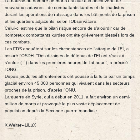
La hausse du nombre de morts est due à la découverte de
nouveaux cadavres --de combattants kurdes et de jihadistes--
durant les opérations de ratissage dans les bâtiments de la prison
et les quartiers adjacents, selon l'Observatoire.
Celui-ci estime que le bilan risque encore de s'alourdir car de
nombreux combattants kurdes ont été grièvement blessés lors de
ces combats.
Les FDS enquêtent sur les circonstances de l'attaque de l'EI, a
assuré l'OSDH. "Des dizaines de détenus de l'EI ont réussi à
s'enfuir (...) dans les premières heures de l'attaque", a précisé
l'ONG.
Depuis jeudi, les affrontements ont poussé à la fuite par un temps
glacial environ 45.000 personnes qui vivaient dans les secteurs
proches de la prison, d'après l'ONU.
La guerre en Syrie, qui a début en 2011, a fait environ un demi-
million de morts et provoqué le plus vaste déplacement de
population depuis la Seconde guerre mondiale.
X.Welter--LiLuX