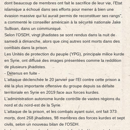
dont beaucoup de membres ont fait le sacrifice de leur vie, l'Etat
islamique a échoué dans ses efforts pour mener à bien une
évasion massive qui lui aurait permis de reconstituer ses rangs",
a commenté le conseiller américain à la sécurité nationale Jake
Sullivan, dans un communiqué.
Selon l'OSDH, vingt jihadistes se sont rendus dans la nuit de
samedi à dimanche, alors que cinq autres sont morts dans des
combats dans la prison.
Les Unités de protection du peuple (YPG), principale milice kurde
en Syrie, ont diffusé des images présentées comme la reddition
de plusieurs jihadistes.
- Détenus en fuite -
L'attaque déclenchée le 20 janvier par l'EI contre cette prison a
été la plus importante offensive du groupe depuis sa défaite
territoriale en Syrie en 2019 face aux forces kurdes.
L'administration autonome kurde contrôle de vastes régions du
nord et du nord-est de la Syrie.
L'attaque de la prison, et les combats ayant suivi, ont fait 373
morts, dont 268 jihadistes, 98 membres des forces kurdes et sept
civils, selon un nouveau bilan de l'OSDH.