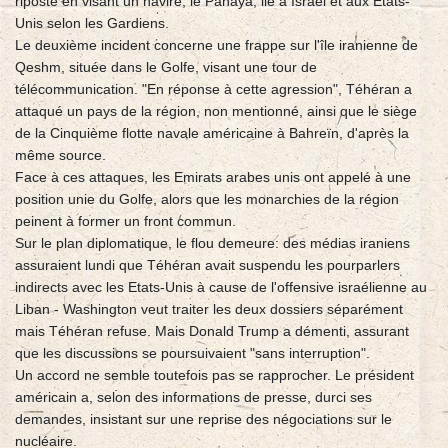
riposté en visant un navire, le Panaya, lié à Israël et aux Etats-
Unis selon les Gardiens.
Le deuxième incident concerne une frappe sur l'île iranienne de
Qeshm, située dans le Golfe, visant une tour de
télécommunication. "En réponse à cette agression", Téhéran a
attaqué un pays de la région, non mentionné, ainsi que le siège
de la Cinquième flotte navale américaine à Bahreïn, d'après la
même source.
Face à ces attaques, les Emirats arabes unis ont appelé à une
position unie du Golfe, alors que les monarchies de la région
peinent à former un front commun.
Sur le plan diplomatique, le flou demeure: des médias iraniens
assuraient lundi que Téhéran avait suspendu les pourparlers
indirects avec les Etats-Unis à cause de l'offensive israélienne au
Liban - Washington veut traiter les deux dossiers séparément
mais Téhéran refuse. Mais Donald Trump a démenti, assurant
que les discussions se poursuivaient "sans interruption".
Un accord ne semble toutefois pas se rapprocher. Le président
américain a, selon des informations de presse, durci ses
demandes, insistant sur une reprise des négociations sur le
nucléaire.