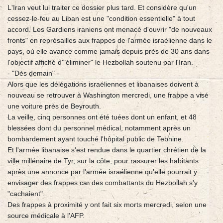
L'Iran veut lui traiter ce dossier plus tard. Et considère qu'un
cessez-le-feu au Liban est une "condition essentielle" à tout
accord. Les Gardiens iraniens ont menacé d'ouvrir "de nouveaux
fronts" en représailles aux frappes de l'armée israélienne dans le
pays, où elle avance comme jamais depuis près de 30 ans dans
l'objectif affiché d'"éliminer" le Hezbollah soutenu par l'Iran.
- "Dès demain" -
Alors que les délégations israéliennes et libanaises doivent à
nouveau se retrouver à Washington mercredi, une frappe a visé
une voiture près de Beyrouth.
La veille, cinq personnes ont été tuées dont un enfant, et 48
blessées dont du personnel médical, notamment après un
bombardement ayant touché l'hôpital public de Tebnine.
Et l'armée libanaise s'est rendue dans le quartier chrétien de la
ville millénaire de Tyr, sur la côte, pour rassurer les habitants
après une annonce par l'armée israélienne qu'elle pourrait y
envisager des frappes car des combattants du Hezbollah s'y
"cachaient".
Des frappes à proximité y ont fait six morts mercredi, selon une
source médicale à l'AFP.