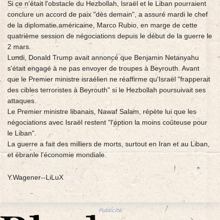
Si ce n'était l'obstacle du Hezbollah, Israël et le Liban pourraient
conclure un accord de paix "dès demain", a assuré mardi le chef
de la diplomatie américaine, Marco Rubio, en marge de cette
quatrième session de négociations depuis le début de la guerre le
2 mars.
Lundi, Donald Trump avait annoncé que Benjamin Netanyahu
s'était engagé à ne pas envoyer de troupes à Beyrouth. Avant
que le Premier ministre israélien ne réaffirme qu'Israël "frapperait
des cibles terroristes à Beyrouth" si le Hezbollah poursuivait ses
attaques.
Le Premier ministre libanais, Nawaf Salam, répète lui que les
négociations avec Israël restent "l'option la moins coûteuse pour
le Liban".
La guerre a fait des milliers de morts, surtout en Iran et au Liban,
et ébranle l'économie mondiale.
Y.Wagener--LiLuX
Publicité