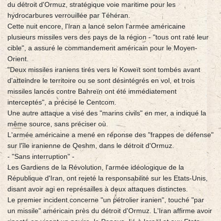
du détroit d'Ormuz, stratégique voie maritime pour les
hydrocarbures verrouillée par Téhéran.
Cette nuit encore, l'Iran a lancé selon l'armée américaine
plusieurs missiles vers des pays de la région - "tous ont raté leur
cible", a assuré le commandement américain pour le Moyen-
Orient.
"Deux missiles iraniens tirés vers le Koweït sont tombés avant
d'atteindre le territoire ou se sont désintégrés en vol, et trois
missiles lancés contre Bahreïn ont été immédiatement
interceptés", a précisé le Centcom.
Une autre attaque a visé des "marins civils" en mer, a indiqué la
même source, sans préciser où.
L'armée américaine a mené en réponse des "frappes de défense"
sur l'île iranienne de Qeshm, dans le détroit d'Ormuz.
- "Sans interruption" -
Les Gardiens de la Révolution, l'armée idéologique de la
République d'Iran, ont rejeté la responsabilité sur les Etats-Unis,
disant avoir agi en représailles à deux attaques distinctes.
Le premier incident concerne "un pétrolier iranien", touché "par
un missile" américain près du détroit d'Ormuz. L'Iran affirme avoir