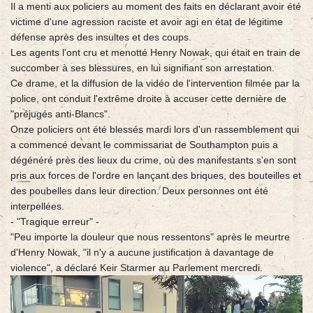
Il a menti aux policiers au moment des faits en déclarant avoir été
victime d'une agression raciste et avoir agi en état de légitime
défense après des insultes et des coups.
Les agents l'ont cru et menotté Henry Nowak, qui était en train de
succomber à ses blessures, en lui signifiant son arrestation.
Ce drame, et la diffusion de la vidéo de l'intervention filmée par la
police, ont conduit l'extrême droite à accuser cette dernière de
"préjugés anti-Blancs".
Onze policiers ont été blessés mardi lors d'un rassemblement qui
a commencé devant le commissariat de Southampton puis a
dégénéré près des lieux du crime, où des manifestants s'en sont
pris aux forces de l'ordre en lançant des briques, des bouteilles et
des poubelles dans leur direction. Deux personnes ont été
interpellées.
- "Tragique erreur" -
"Peu importe la douleur que nous ressentons" après le meurtre
d'Henry Nowak, "il n'y a aucune justification à davantage de
violence", a déclaré Keir Starmer au Parlement mercredi.