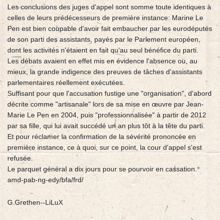
Les conclusions des juges d'appel sont somme toute identiques à
celles de leurs prédécesseurs de première instance: Marine Le
Pen est bien coupable d'avoir fait embaucher par les eurodéputés
de son parti des assistants, payés par le Parlement européen,
dont les activités n'étaient en fait qu'au seul bénéfice du parti.
Les débats avaient en effet mis en évidence l'absence ou, au
mieux, la grande indigence des preuves de tâches d'assistants
parlementaires réellement exécutées.
Suffisant pour que l'accusation fustige une "organisation", d'abord
décrite comme "artisanale" lors de sa mise en œuvre par Jean-
Marie Le Pen en 2004, puis "professionnalisée" à partir de 2012
par sa fille, qui lui avait succédé un an plus tôt à la tête du parti.
Et pour réclamer la confirmation de la sévérité prononcée en
première instance, ce à quoi, sur ce point, la cour d'appel s'est
refusée.
Le parquet général a dix jours pour se pourvoir en cassation.
amd-pab-ng-edy/bfa/frd/
G.Grethen--LiLuX