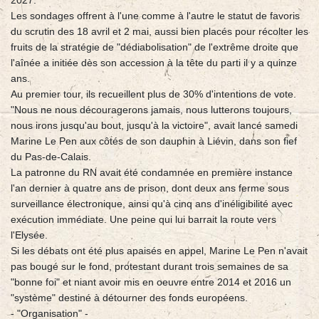
2027.
Les sondages offrent à l'une comme à l'autre le statut de favoris
du scrutin des 18 avril et 2 mai, aussi bien placés pour récolter les
fruits de la stratégie de "dédiabolisation" de l'extrême droite que
l'aînée a initiée dès son accession à la tête du parti il y a quinze
ans.
Au premier tour, ils recueillent plus de 30% d'intentions de vote.
"Nous ne nous découragerons jamais, nous lutterons toujours,
nous irons jusqu'au bout, jusqu'à la victoire", avait lancé samedi
Marine Le Pen aux côtés de son dauphin à Liévin, dans son fief
du Pas-de-Calais.
La patronne du RN avait été condamnée en première instance
l'an dernier à quatre ans de prison, dont deux ans ferme sous
surveillance électronique, ainsi qu'à cinq ans d'inéligibilité avec
exécution immédiate. Une peine qui lui barrait la route vers
l'Elysée.
Si les débats ont été plus apaisés en appel, Marine Le Pen n'avait
pas bougé sur le fond, protestant durant trois semaines de sa
"bonne foi" et niant avoir mis en oeuvre entre 2014 et 2016 un
"système" destiné à détourner des fonds européens.
- "Organisation" -