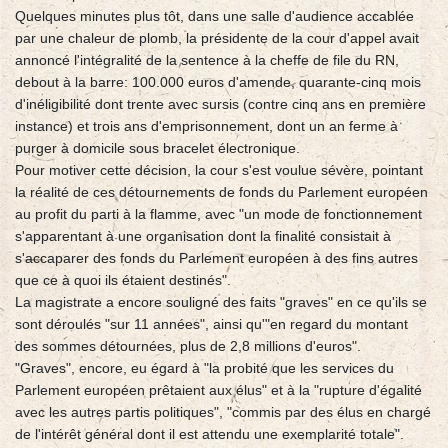
Quelques minutes plus tôt, dans une salle d'audience accablée
par une chaleur de plomb, la présidente de la cour d'appel avait
annoncé l'intégralité de la sentence à la cheffe de file du RN,
debout à la barre: 100.000 euros d'amende, quarante-cinq mois
d'inéligibilité dont trente avec sursis (contre cinq ans en première
instance) et trois ans d'emprisonnement, dont un an ferme à
purger à domicile sous bracelet électronique.
Pour motiver cette décision, la cour s'est voulue sévère, pointant
la réalité de ces détournements de fonds du Parlement européen
au profit du parti à la flamme, avec "un mode de fonctionnement
s'apparentant à une organisation dont la finalité consistait à
s'accaparer des fonds du Parlement européen à des fins autres
que ce à quoi ils étaient destinés".
La magistrate a encore souligné des faits "graves" en ce qu'ils se
sont déroulés "sur 11 années", ainsi qu'"en regard du montant
des sommes détournées, plus de 2,8 millions d'euros".
"Graves", encore, eu égard à "la probité que les services du
Parlement européen prêtaient aux élus" et à la "rupture d'égalité
avec les autres partis politiques", "commis par des élus en chargé
de l'intérêt général dont il est attendu une exemplarité totale".