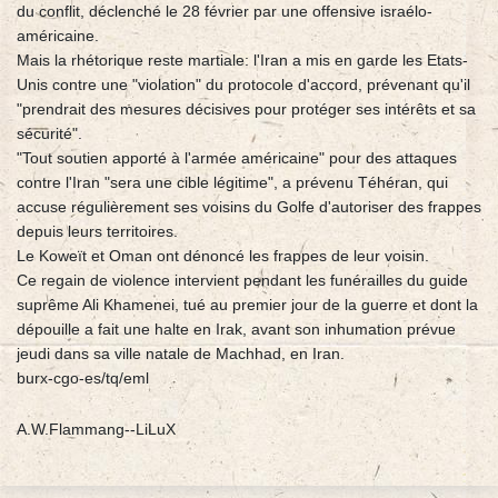
du conflit, déclenché le 28 février par une offensive israélo-
américaine.
Mais la rhétorique reste martiale: l'Iran a mis en garde les Etats-
Unis contre une "violation" du protocole d'accord, prévenant qu'il
"prendrait des mesures décisives pour protéger ses intérêts et sa
sécurité".
"Tout soutien apporté à l'armée américaine" pour des attaques
contre l'Iran "sera une cible légitime", a prévenu Téhéran, qui
accuse régulièrement ses voisins du Golfe d'autoriser des frappes
depuis leurs territoires.
Le Koweït et Oman ont dénoncé les frappes de leur voisin.
Ce regain de violence intervient pendant les funérailles du guide
suprême Ali Khamenei, tué au premier jour de la guerre et dont la
dépouille a fait une halte en Irak, avant son inhumation prévue
jeudi dans sa ville natale de Machhad, en Iran.
burx-cgo-es/tq/eml
A.W.Flammang--LiLuX