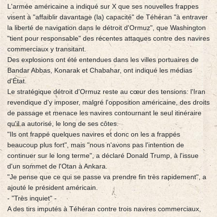
L'armée américaine a indiqué sur X que ses nouvelles frappes
visent à "affaiblir davantage (la) capacité" de Téhéran "à entraver
la liberté de navigation dans le détroit d'Ormuz", que Washington
"tient pour responsable" des récentes attaques contre des navires
commerciaux y transitant.
Des explosions ont été entendues dans les villes portuaires de
Bandar Abbas, Konarak et Chabahar, ont indiqué les médias
d'État.
Le stratégique détroit d'Ormuz reste au cœur des tensions: l'Iran
revendique d'y imposer, malgré l'opposition américaine, des droits
de passage et menace les navires contournant le seul itinéraire
qu'il a autorisé, le long de ses côtes.
"Ils ont frappé quelques navires et donc on les a frappés
beaucoup plus fort", mais "nous n'avons pas l'intention de
continuer sur le long terme", a déclaré Donald Trump, à l'issue
d'un sommet de l'Otan à Ankara.
"Je pense que ce qui se passe va prendre fin très rapidement", a
ajouté le président américain.
- "Très inquiet" -
A des tirs imputés à Téhéran contre trois navires commerciaux,