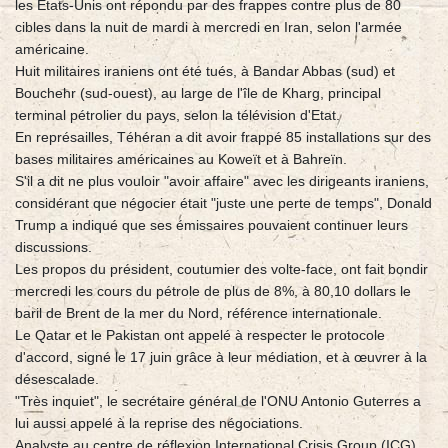
les Etats-Unis ont répondu par des frappes contre plus de 80
cibles dans la nuit de mardi à mercredi en Iran, selon l'armée
américaine.
Huit militaires iraniens ont été tués, à Bandar Abbas (sud) et
Bouchehr (sud-ouest), au large de l'île de Kharg, principal
terminal pétrolier du pays, selon la télévision d'Etat.
En représailles, Téhéran a dit avoir frappé 85 installations sur des
bases militaires américaines au Koweït et à Bahreïn.
S'il a dit ne plus vouloir "avoir affaire" avec les dirigeants iraniens,
considérant que négocier était "juste une perte de temps", Donald
Trump a indiqué que ses émissaires pouvaient continuer leurs
discussions.
Les propos du président, coutumier des volte-face, ont fait bondir
mercredi les cours du pétrole de plus de 8%, à 80,10 dollars le
baril de Brent de la mer du Nord, référence internationale.
Le Qatar et le Pakistan ont appelé à respecter le protocole
d'accord, signé le 17 juin grâce à leur médiation, et à œuvrer à la
désescalade.
"Très inquiet", le secrétaire général de l'ONU Antonio Guterres a
lui aussi appelé à la reprise des négociations.
Analyste au centre de réflexion International Crisis Group (ICG),