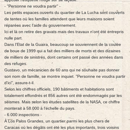
- "Personne ne voudra partir" -
Les petits espaces ouverts du quartier de La Lucha sont couverts
de tentes où les familles attendent que leurs maisons soient
réparées avec l'aide du gouvernement.
Ici et là on retire des gravats mais des travaux n'ont été entrepris
nulle part.
Dans l'Etat de la Guaira, beaucoup se souviennent de la coulée
de boue de 1999 qui a fait des milliers de morts et des dizaines
de milliers de sinistrés, dont certains ont passé des années dans
des refuges.
Gustavo, un mécanicien de 60 ans qui ne souhaite pas donner
son nom de famille, se montre inquiet. "Personne ne voudra partir
d'ici", assure-t-il.
Selon les chiffres officiels, 190 bâtiments et habitations sont
totalement effondrés et 856 autres ont été endommagés par les
séismes. Mais selon les études satellites de la NASA, ce chiffre
monterait à 58.000 à l'échelle du pays.
- 6.000 inspections -
À Los Palos Grandes, un quartier parmi les plus chers de
Caracas où les dégâts ont été les plus importants, trois voisins