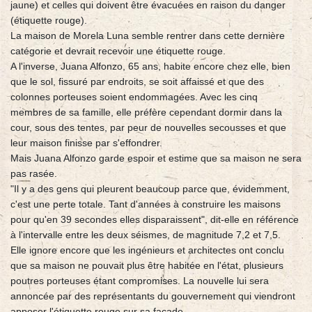
jaune) et celles qui doivent être évacuées en raison du danger
(étiquette rouge).
La maison de Morela Luna semble rentrer dans cette dernière
catégorie et devrait recevoir une étiquette rouge.
A l'inverse, Juana Alfonzo, 65 ans, habite encore chez elle, bien
que le sol, fissuré par endroits, se soit affaissé et que des
colonnes porteuses soient endommagées. Avec les cinq
membres de sa famille, elle préfère cependant dormir dans la
cour, sous des tentes, par peur de nouvelles secousses et que
leur maison finisse par s'effondrer.
Mais Juana Alfonzo garde espoir et estime que sa maison ne sera
pas rasée.
"Il y a des gens qui pleurent beaucoup parce que, évidemment,
c'est une perte totale. Tant d'années à construire les maisons
pour qu'en 39 secondes elles disparaissent", dit-elle en référence
à l'intervalle entre les deux séismes, de magnitude 7,2 et 7,5.
Elle ignore encore que les ingénieurs et architectes ont conclu
que sa maison ne pouvait plus être habitée en l'état, plusieurs
poutres porteuses étant compromises. La nouvelle lui sera
annoncée par des représentants du gouvernement qui viendront
apposer l'étiquette rouge sur sa façade.