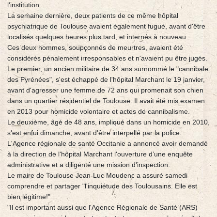
l'institution.
La semaine dernière, deux patients de ce même hôpital
psychiatrique de Toulouse avaient également fugué, avant d'être
localisés quelques heures plus tard, et internés à nouveau.
Ces deux hommes, soupçonnés de meurtres, avaient été
considérés pénalement irresponsables et n'avaient pu être jugés.
Le premier, un ancien militaire de 34 ans surnommé le "cannibale
des Pyrénées", s'est échappé de l'hôpital Marchant le 19 janvier,
avant d'agresser une femme de 72 ans qui promenait son chien
dans un quartier résidentiel de Toulouse. Il avait été mis examen
en 2013 pour homicide volontaire et actes de cannibalisme.
Le deuxième, âgé de 48 ans, impliqué dans un homicide en 2010,
s'est enfui dimanche, avant d'être interpellé par la police.
L'Agence régionale de santé Occitanie a annoncé avoir demandé
à la direction de l'hôpital Marchant l'ouverture d’une enquête
administrative et a diligenté une mission d'inspection.
Le maire de Toulouse Jean-Luc Moudenc a assuré samedi
comprendre et partager "l'inquiétude des Toulousains. Elle est
bien légitime!"
"Il est important aussi que l'Agence Régionale de Santé (ARS)