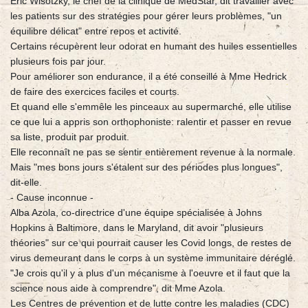
Eric Wisotzky, le chef de la clinique de MedStar, dit travailler avec
les patients sur des stratégies pour gérer leurs problèmes, "un
équilibre délicat" entre repos et activité.
Certains récupèrent leur odorat en humant des huiles essentielles
plusieurs fois par jour.
Pour améliorer son endurance, il a été conseillé à Mme Hedrick
de faire des exercices faciles et courts.
Et quand elle s'emmêle les pinceaux au supermarché, elle utilise
ce que lui a appris son orthophoniste: ralentir et passer en revue
sa liste, produit par produit.
Elle reconnaît ne pas se sentir entièrement revenue à la normale.
Mais "mes bons jours s'étalent sur des périodes plus longues",
dit-elle.
- Cause inconnue -
Alba Azola, co-directrice d'une équipe spécialisée à Johns
Hopkins à Baltimore, dans le Maryland, dit avoir "plusieurs
théories" sur ce qui pourrait causer les Covid longs, de restes de
virus demeurant dans le corps à un système immunitaire déréglé.
"Je crois qu'il y a plus d'un mécanisme à l'oeuvre et il faut que la
science nous aide à comprendre", dit Mme Azola.
Les Centres de prévention et de lutte contre les maladies (CDC)