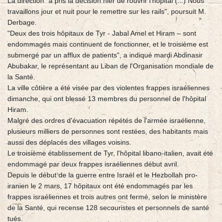
La direction "a pris la décision hier de rouvrir l'hôpital (...) Nous
travaillons jour et nuit pour le remettre sur les rails", poursuit M.
Derbage.
"Deux des trois hôpitaux de Tyr - Jabal Amel et Hiram – sont
endommagés mais continuent de fonctionner, et le troisième est
submergé par un afflux de patients", a indiqué mardi Abdinasir
Abubakar, le représentant au Liban de l'Organisation mondiale de
la Santé.
La ville côtière a été visée par des violentes frappes israéliennes
dimanche, qui ont blessé 13 membres du personnel de l'hôpital
Hiram.
Malgré des ordres d'évacuation répétés de l'armée israélienne,
plusieurs milliers de personnes sont restées, des habitants mais
aussi des déplacés des villages voisins.
Le troisième établissement de Tyr, l'hôpital libano-italien, avait été
endommagé par deux frappes israéliennes début avril.
Depuis le début de la guerre entre Israël et le Hezbollah pro-
iranien le 2 mars, 17 hôpitaux ont été endommagés par les
frappes israéliennes et trois autres ont fermé, selon le ministère
de la Santé, qui recense 128 secouristes et personnels de santé
tués.