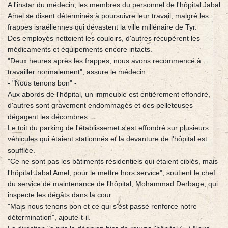
A l'instar du médecin, les membres du personnel de l'hôpital Jabal
Amel se disent déterminés à poursuivre leur travail, malgré les
frappes israéliennes qui dévastent la ville millénaire de Tyr.
Des employés nettoient les couloirs, d'autres récupèrent les
médicaments et équipements encore intacts.
"Deux heures après les frappes, nous avons recommencé à
travailler normalement", assure le médecin.
- "Nous tenons bon" -
Aux abords de l'hôpital, un immeuble est entièrement effondré,
d'autres sont gravement endommagés et des pelleteuses
dégagent les décombres.
Le toit du parking de l'établissemet s'est effondré sur plusieurs
véhicules qui étaient stationnés et la devanture de l'hôpital est
soufflée.
"Ce ne sont pas les bâtiments résidentiels qui étaient ciblés, mais
l'hôpital Jabal Amel, pour le mettre hors service", soutient le chef
du service de maintenance de l'hôpital, Mohammad Derbage, qui
inspecte les dégâts dans la cour.
"Mais nous tenons bon et ce qui s'est passé renforce notre
détermination", ajoute-t-il.