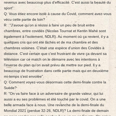
revenus avec beaucoup plus d'efficacité. C'est aussi la beauté du
sport".
Q: Vous étiez encore isolé à cause du Covid, comment avez-vous
vécu cette partie de loin?
R : "J'avoue qu'on a réussi à faire un peu de bruit entre
chambres, entre covidés (Nicolas Tournat et Kentin Mahé sont
également à l'isolement, NDLR). Au moment où ça revient, il y a
quelques cris qui ont été lâchés et de ma chambre et des
chambres voisines. C'était une espèce d’union des Covidés à
distance. C'est certain que c'est frustrant de vivre ça devant sa
télévision car ce match on le démarre avec les intentions à
l'inverse du plan qu'on avait prévu de mettre sur pied. ll y a
beaucoup de frustration dans cette partie mais qui en deuxième
mi-temps s'est envolée".
Q: Comment voyez-vous désormais cette demi-finale contre la
Suède?
R: "On va faire face à un adversaire de grande valeur, qui lui
aussi a eu ses problèmes et été touché par le covid. On a une
belle armada face à nous. Une revanche de la demi-finale du
Mondial 2021 (perdue 32-26, NDLR)? La demi-finale de demain