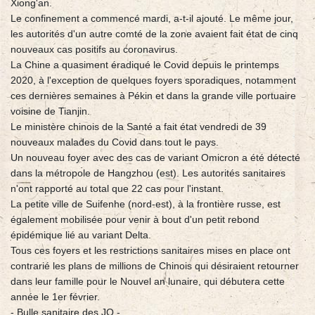
Xiong'an.
Le confinement a commencé mardi, a-t-il ajouté. Le même jour,
les autorités d'un autre comté de la zone avaient fait état de cinq
nouveaux cas positifs au coronavirus.
La Chine a quasiment éradiqué le Covid depuis le printemps
2020, à l'exception de quelques foyers sporadiques, notamment
ces dernières semaines à Pékin et dans la grande ville portuaire
voisine de Tianjin.
Le ministère chinois de la Santé a fait état vendredi de 39
nouveaux malades du Covid dans tout le pays.
Un nouveau foyer avec des cas de variant Omicron a été détecté
dans la métropole de Hangzhou (est). Les autorités sanitaires
n'ont rapporté au total que 22 cas pour l'instant.
La petite ville de Suifenhe (nord-est), à la frontière russe, est
également mobilisée pour venir à bout d'un petit rebond
épidémique lié au variant Delta.
Tous ces foyers et les restrictions sanitaires mises en place ont
contrarié les plans de millions de Chinois qui désiraient retourner
dans leur famille pour le Nouvel an lunaire, qui débutera cette
année le 1er février.
- Bulle sanitaire des JO -