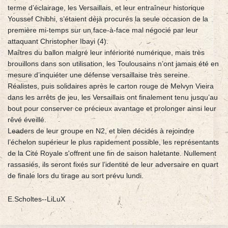
terme d’éclairage, les Versaillais, et leur entraîneur historique
Youssef Chibhi, s’étaient déjà procurés la seule occasion de la
première mi-temps sur un face-à-face mal négocié par leur
attaquant Christopher Ibayi (4).
Maîtres du ballon malgré leur infériorité numérique, mais très
brouillons dans son utilisation, les Toulousains n’ont jamais été en
mesure d’inquiéter une défense versaillaise très sereine.
Réalistes, puis solidaires après le carton rouge de Melvyn Vieira
dans les arrêts de jeu, les Versaillais ont finalement tenu jusqu’au
bout pour conserver ce précieux avantage et prolonger ainsi leur
rêvé éveillé.
Leaders de leur groupe en N2, et bien décidés à rejoindre
l’échelon supérieur le plus rapidement possible, les représentants
de la Cité Royale s'offrent une fin de saison haletante. Nullement
rassasiés, ils seront fixés sur l’identité de leur adversaire en quart
de finale lors du tirage au sort prévu lundi.
E.Scholtes--LiLuX