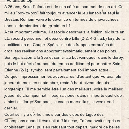
. Fofana au top
A 26 ans, Seko Fofana est de son côté au sommet de son art. Ce
milieu "box-to-box" fait toujours avancer le jeu lensois et seul le
Brestois Romain Faivre le devance en termes de chevauchées
dans le dernier tiers de terrain en L1.
A cet important volume, il associe désormais la finition: six buts en
L1, record personnel, et deux contre Lille (2-2, 4-3 t.a.b) lors de la
qualification en Coupe. Spécialiste des frappes enroulées du
droit, ses réalisations apportent systématiquement des points.
Son égalisation à la 95e et son tir au but vainqueur dans le derby,
puis le but décisif au bout du temps additionnel pour battre Saint-
Etienne (2-1), symbolisent parfaitement son impact actuel.
De quoi impressionner les adversaires, d'autant que Fofana, élu
joueur du mois en septembre, reste à haut-niveau depuis
longtemps. "Il me semble être l'un des meilleurs, voire le meilleur
joueur du championnat, il pourrait jouer dans n'importe quel club",
a ainsi dit Jorge Sampaoli, le coach marseillais, le week-end
dernier.
Courtisé il y a dix-huit mois par des clubs de Ligue des
Champions quand il évoluait à l'Udinese, Fofana avait surpris en
choisissant Lens, puis en refusant tout départ, malgré de belles