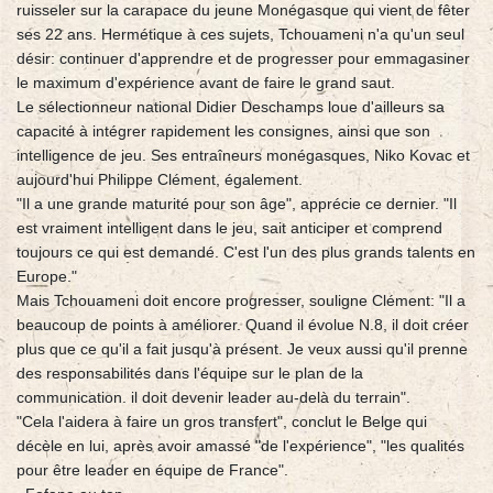
ruisseler sur la carapace du jeune Monégasque qui vient de fêter
ses 22 ans. Hermétique à ces sujets, Tchouameni n'a qu'un seul
désir: continuer d'apprendre et de progresser pour emmagasiner
le maximum d'expérience avant de faire le grand saut.
Le sélectionneur national Didier Deschamps loue d'ailleurs sa
capacité à intégrer rapidement les consignes, ainsi que son
intelligence de jeu. Ses entraîneurs monégasques, Niko Kovac et
aujourd'hui Philippe Clément, également.
"Il a une grande maturité pour son âge", apprécie ce dernier. "Il
est vraiment intelligent dans le jeu, sait anticiper et comprend
toujours ce qui est demandé. C'est l'un des plus grands talents en
Europe."
Mais Tchouameni doit encore progresser, souligne Clément: "Il a
beaucoup de points à améliorer. Quand il évolue N.8, il doit créer
plus que ce qu'il a fait jusqu'à présent. Je veux aussi qu'il prenne
des responsabilités dans l'équipe sur le plan de la
communication. il doit devenir leader au-delà du terrain".
"Cela l'aidera à faire un gros transfert", conclut le Belge qui
décèle en lui, après avoir amassé "de l'expérience", "les qualités
pour être leader en équipe de France".