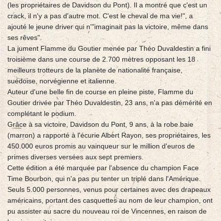
(les propriétaires de Davidson du Pont). Il a montré que c'est un
crack, il n'y a pas d'autre mot. C'est le cheval de ma vie!", a
ajouté le jeune driver qui n'"imaginait pas la victoire, même dans
ses rêves".
La jument Flamme du Goutier menée par Théo Duvaldestin a fini
troisième dans une course de 2.700 mètres opposant les 18
meilleurs trotteurs de la planète de nationalité française,
suédoise, norvégienne et italienne.
Auteur d'une belle fin de course en pleine piste, Flamme du
Goutier drivée par Théo Duvaldestin, 23 ans, n'a pas démérité en
complétant le podium.
Grâce à sa victoire, Davidson du Pont, 9 ans, à la robe baie
(marron) a rapporté à l'écurie Albert Rayon, ses propriétaires, les
450.000 euros promis au vainqueur sur le million d'euros de
primes diverses versées aux sept premiers.
Cette édition a été marquée par l'absence du champion Face
Time Bourbon, qui n'a pas pu tenter un triplé dans l'Amérique.
Seuls 5.000 personnes, venus pour certaines avec des drapeaux
américains, portant des casquettes au nom de leur champion, ont
pu assister au sacre du nouveau roi de Vincennes, en raison de