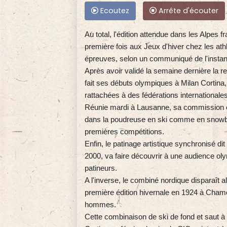
Ecoutez
Arrête d'écouter
Au total, l'édition attendue dans les Alpes
première fois aux Jeux d'hiver chez les ath
épreuves, selon un communiqué de l'insta
Après avoir validé la semaine dernière la re
fait ses débuts olympiques à Milan Cortina,
rattachées à des fédérations internationale
Réunie mardi à Lausanne, sa commission exé
dans la poudreuse en ski comme en snowboa
premières compétitions.
Enfin, le patinage artistique synchronisé d
2000, va faire découvrir à une audience ol
patineurs.
A l'inverse, le combiné nordique disparaît a
première édition hivernale en 1924 à Chamo
hommes.
Cette combinaison de ski de fond et saut à 