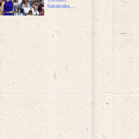
Sabalenka,
Pegula et Swiatek
en contrôle vers
les 8es de finale