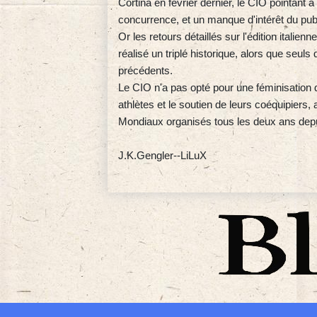
Cortina en février dernier, le CIO pointant à l
concurrence, et un manque d'intérêt du publ
Or les retours détaillés sur l'édition italie
réalisé un triplé historique, alors que seul
précédents.
Le CIO n'a pas opté pour une féminisatio
athlètes et le soutien de leurs coéquipiers
Mondiaux organisés tous les deux ans dep
J.K.Gengler--LiLuX