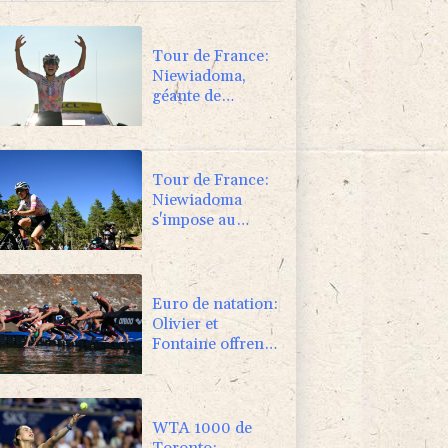
Tour de France:
Niewiadoma,
géante de
Provence
Tour de France:
Niewiadoma
s'impose au
sommet du
Ventoux et
endosse le maillot
jaune
Euro de natation:
Olivier et
Fontaine offrent
aux Bleus deux
médailles en eau
libre
WTA 1000 de
Toronto: