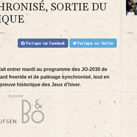
HRONISÉ, SORTIE DU
IQUE
Partager
sur Facebook
Partager
sur Twitter
fait entrer mardi au programme des JO-2030 de
rd freeride et de patinage synchronisé, tout en
reuve historique des Jeux d'hiver.
Publicité