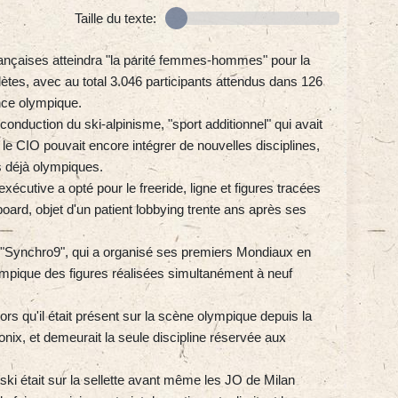
Taille du texte:
 françaises atteindra "la parité femmes-hommes" pour la
lètes, avec au total 3.046 participants attendus dans 126
nce olympique.
conduction du ski-alpinisme, "sport additionnel" qui avait
 le CIO pouvait encore intégrer de nouvelles disciplines,
s déjà olympiques.
cutive a opté pour le freeride, ligne et figures tracées
rd, objet d'un patient lobbying trente ans après ses
it "Synchro9", qui a organisé ses premiers Mondiaux en
ympique des figures réalisées simultanément à neuf
lors qu'il était présent sur la scène olympique depuis la
nix, et demeurait la seule discipline réservée aux
ski était sur la sellette avant même les JO de Milan