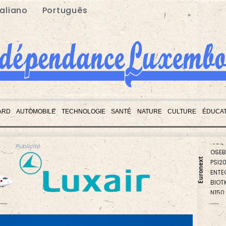
taliano
Português
BEL2
ARD
AUTOMOBILE
TECHNOLOGIE
SANTÉ
NATURE
CULTURE
ÉDUCAT
PX1
ISEQ
OSEB
Publicité
PSI2
Euronext
ENTE
BIOT
N150
AEX