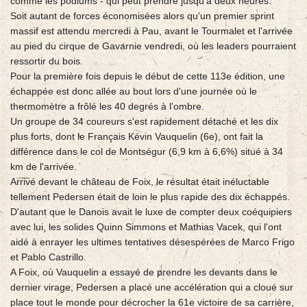
comme les podiums - qui peut prendre jusqu'à deux heures.
Soit autant de forces économisées alors qu'un premier sprint
massif est attendu mercredi à Pau, avant le Tourmalet et l'arrivée
au pied du cirque de Gavarnie vendredi, où les leaders pourraient
ressortir du bois.
Pour la première fois depuis le début de cette 113e édition, une
échappée est donc allée au bout lors d'une journée où le
thermomètre a frôlé les 40 degrés à l’ombre.
Un groupe de 34 coureurs s'est rapidement détaché et les dix
plus forts, dont le Français Kévin Vauquelin (6e), ont fait la
différence dans le col de Montségur (6,9 km à 6,6%) situé à 34
km de l'arrivée.
Arrivé devant le château de Foix, le résultat était inéluctable
tellement Pedersen était de loin le plus rapide des dix échappés.
D'autant que le Danois avait le luxe de compter deux coéquipiers
avec lui, les solides Quinn Simmons et Mathias Vacek, qui l'ont
aidé à enrayer les ultimes tentatives désespérées de Marco Frigo
et Pablo Castrillo.
A Foix, où Vauquelin a essayé de prendre les devants dans le
dernier virage, Pedersen a placé une accélération qui a cloué sur
place tout le monde pour décrocher la 61e victoire de sa carrière,