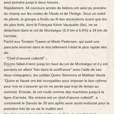
peut prendre jusqu'à deux heures.
Rapidement, 34 coureurs armés de bidons ont ainsi pu prendre
du champ sur les routes de l'Aude et de l'Ariège. Sous un soleil
de plomb, le groupe a fondu au fil des ascensions avant que les
dix plus forts, dont le Français Kévin Vauquelin (6e), ne se
détachent dans le col de Montségur (6,9 km à 6,6%) à 34 km de
l'arrivée.
Parmi eux Torstein Traeen et Mads Pedersen, qui avait une
pancarte énorme dans le dos tellement il était le plus rapide des
dix.
- "Chef-d'oeuvre collectif" -
Encore fallait-il tenir jusqu'en haut du col de Montségur et il y est
parvenu en allant "loin dans la souffrance" avec l'aide de ses
deux coéquipiers, les solides Quinn Simmons et Mathias Vacek.
"Quinn et Vacek ont été incroyables pour imposer le bon rythme
pour moi et s'assurer qu'on ne perde pas trop de temps au
sommet. Ensuite, ils ont roulé comme des machines jusqu'à la
ligne d'arrivée. Ma victoire est un chef-d'œuvre collectif", a
commenté le Danois de 30 ans après avoir aussi endossé pour la
première fois de sa vie le maillot vert.