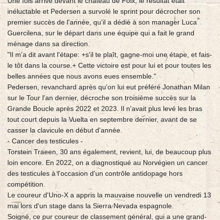
Une fois arrivé devant le château de Foix, le résultat était
inéluctable et Pedersen a survolé le sprint pour décrocher son
premier succès de l'année, qu'il a dédié à son manager Luca
Guercilena, sur le départ dans une équipe qui a fait le grand
ménage dans sa direction.
"Il m'a dit avant l'étape: +s'il te plaît, gagne-moi une étape, et fais-
le tôt dans la course.+ Cette victoire est pour lui et pour toutes les
belles années que nous avons eues ensemble."
Pedersen, revanchard après qu'on lui eut préféré Jonathan Milan
sur le Tour l'an dernier, décroche son troisième succès sur la
Grande Boucle après 2022 et 2023. Il n'avait plus levé les bras
tout court depuis la Vuelta en septembre dernier, avant de se
casser la clavicule en début d'année.
- Cancer des testicules -
Torstein Traeen, 30 ans également, revient, lui, de beaucoup plus
loin encore. En 2022, on a diagnostiqué au Norvégien un cancer
des testicules à l'occasion d'un contrôle antidopage hors
compétition.
Le coureur d'Uno-X a appris la mauvaise nouvelle un vendredi 13
mai lors d'un stage dans la Sierra Nevada espagnole.
Soigné, ce pur coureur de classement général, qui a une grand-