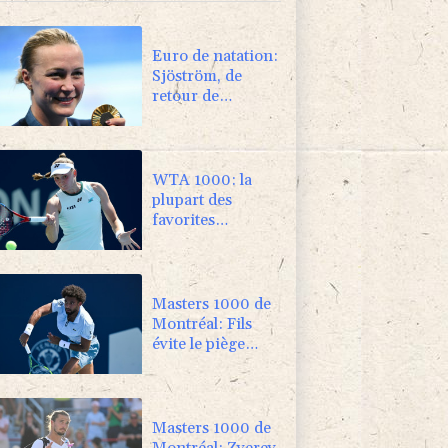
Euro de natation:
Sjöström, de
retour de
maternité,
continue à 32 ans
de défier le temps
WTA 1000: la
plupart des
favorites
répondent
présent au 2e
tour
Masters 1000 de
Montréal: Fils
évite le piège
Svajda, Monfils
fait ses adieux
Masters 1000 de
Montréal: Zverev