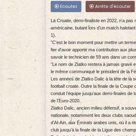
Ecoutez
Arrête d'écouter
La Croatie, demi-finaliste en 2022, n'a pas r
américaine, butant lors d'un match haletant -
1).
"C'est le bon moment pour mettre un terme à
fier d'avoir apporté ma contribution aux plus
savoir le technicien de 59 ans dans un co
"Le nom de Zlatko restera à jamais gravé en l
le même communiqué le président de la Fédé
Les années de Zlatko Dalic à la tête de la 
football croate. Outre la finale de la Coup
conduit l'équipe jusqu'aux demi-finales de
de l'Euro-2020.
Zlatko Dalic, ancien milieu défensif, a souv
nationale, notamment les deux clubs saoudien
d'Al-Ain, aux Émirats arabes unis, où il a 
club jusqu'à la finale de la Ligue des cham