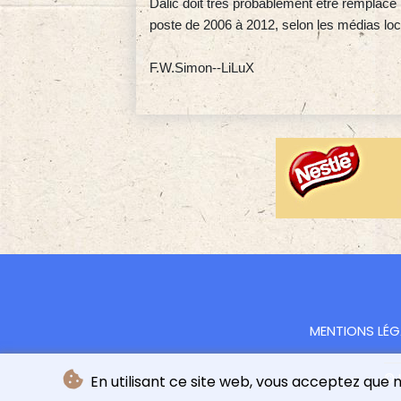
Dalic doit très probablement être remplacé p
poste de 2006 à 2012, selon les médias lo
F.W.Simon--LiLuX
MENTIONS LÉG
© 
En utilisant ce site web, vous acceptez que no