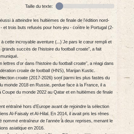
Taille du texte:
éussi à atteindre les huitièmes de finale de l'édition nord-
 et trois buts refusés pour hors-jeu - contre le Portugal (2-
 cette incroyable aventure (...) Je pars le cœur rempli et
 grands succès de l'histoire du football croate", a fait
mmuniqué.
ettres d'or dans l'histoire du football croate", a réagi dans
ration croate de football (HNS), Marijan Kustic.
sélection croate (2017-2026) sont parmi les plus fastes du
e du monde 2018 en Russie, perdue face à la France, il a
 la Coupe du monde 2022 au Qatar et en huitièmes de finale
ent entraîné hors d'Europe avant de rejoindre la sélection
s Al-Faisaly et Al-Hilal. En 2014, il avait pris les rênes
été nommé entraîneur de l'année à deux reprises, menant le
pions asiatique en 2016.