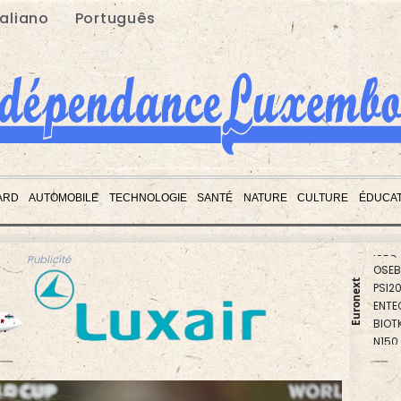
taliano
Português
BEL2
ARD
AUTOMOBILE
TECHNOLOGIE
SANTÉ
NATURE
CULTURE
ÉDUCAT
PX1
ISEQ
OSEB
Publicité
PSI2
Euronext
ENTE
BIOT
N150
AEX