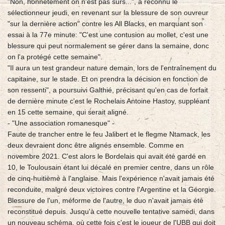
"Non, honnêtement on n'est pas sûrs...", a reconnu le
sélectionneur jeudi, en revenant sur la blessure de son ouvreur
"sur la dernière action" contre les All Blacks, en marquant son
essai à la 77e minute: "C'est une contusion au mollet, c'est une
blessure qui peut normalement se gérer dans la semaine, donc
on l'a protégé cette semaine".
"Il aura un test grandeur nature demain, lors de l'entraînement du
capitaine, sur le stade. Et on prendra la décision en fonction de
son ressenti", a poursuivi Galthié, précisant qu'en cas de forfait
de dernière minute c'est le Rochelais Antoine Hastoy, suppléant
en 15 cette semaine, qui serait aligné.
- "Une association romanesque" -
Faute de trancher entre le feu Jalibert et le flegme Ntamack, les
deux devraient donc être alignés ensemble. Comme en
novembre 2021. C'est alors le Bordelais qui avait été gardé en
10, le Toulousain étant lui décalé en premier centre, dans un rôle
de cinq-huitième à l'anglaise. Mais l'expérience n'avait jamais été
reconduite, malgré deux victoires contre l'Argentine et la Géorgie.
Blessure de l'un, méforme de l'autre, le duo n'avait jamais été
reconstitué depuis. Jusqu'à cette nouvelle tentative samedi, dans
un nouveau schéma, où cette fois c'est le joueur de l'UBB qui doit