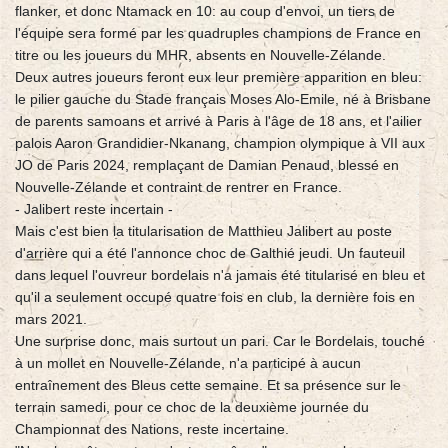
flanker, et donc Ntamack en 10: au coup d'envoi, un tiers de
l'équipe sera formé par les quadruples champions de France en
titre ou les joueurs du MHR, absents en Nouvelle-Zélande.
Deux autres joueurs feront eux leur première apparition en bleu:
le pilier gauche du Stade français Moses Alo-Emile, né à Brisbane
de parents samoans et arrivé à Paris à l'âge de 18 ans, et l'ailier
palois Aaron Grandidier-Nkanang, champion olympique à VII aux
JO de Paris 2024, remplaçant de Damian Penaud, blessé en
Nouvelle-Zélande et contraint de rentrer en France.
- Jalibert reste incertain -
Mais c'est bien la titularisation de Matthieu Jalibert au poste
d'arrière qui a été l'annonce choc de Galthié jeudi. Un fauteuil
dans lequel l'ouvreur bordelais n'a jamais été titularisé en bleu et
qu'il a seulement occupé quatre fois en club, la dernière fois en
mars 2021.
Une surprise donc, mais surtout un pari. Car le Bordelais, touché
à un mollet en Nouvelle-Zélande, n'a participé à aucun
entraînement des Bleus cette semaine. Et sa présence sur le
terrain samedi, pour ce choc de la deuxième journée du
Championnat des Nations, reste incertaine.