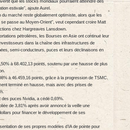
 avertit que les stocks mondiaux pourraient atteindre des
ion estivale", ajoute Aurel.
on du marché reste globalement optimiste, alors que les
i se passe au Moyen-Orient", veut cependant croire Matt
actions chez Hargreaves Lansdown.
tations pétrolières, les Bourses en Asie ont continué leur
 investisseurs dans la chaîne des infrastructures de
 données, semi-conducteurs, puces et leurs déclinaisons en
2,50% à 68.402,13 points, soutenu par une hausse de plus
on.
1,98% à 46.459,16 points, grâce à la progression de TSMC.
ment terminé en hausse, mais avec des prises de
ch.
nt des puces Nvidia, a cédé 0,69%.
liée de 3,81% après avoir annoncé la veille une
dollars pour financer le développement de ses
ésentation de ses propres modèles d'IA de pointe pour