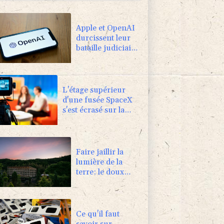
Apple et OpenAI
durcissent leur
bataille judiciaire
sur les futurs
appareils du
créateur de
ChatGPT
L'étage supérieur
d'une fusée SpaceX
s'est écrasé sur la
Lune
Faire jaillir la
lumière de la
terre: le doux
rêve d'un
Japonais
Ce qu'il faut
savoir sur