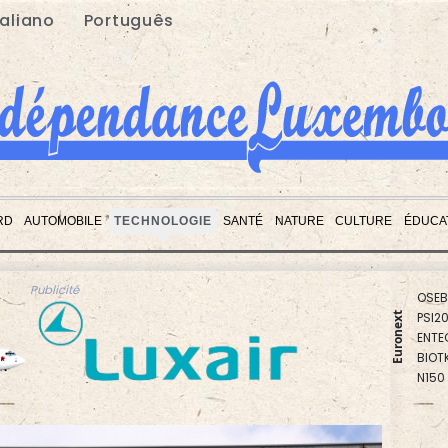
taliano
Português
RD
AUTOMOBILE
TECHNOLOGIE
SANTÉ
NATURE
CULTURE
ÉDUCA
PX1
ISEQ
OSEB
PSI2
Publicité
ENTE
Euronext
BIOT
N150
AEX
BEL2