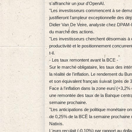
s'affranchir un jour d'OpenAI.
"Les investisseurs commencent à se deman
justifieront l'ampleur exceptionnelle des 
Didier Van De Veire, analyste chez DPAM-I
du marché des actions.
"Les investisseurs cherchent désormais à d
productivité et le positionnement concurren
t-il.
- Les taux remontent avant la BCE -
Sur le marché obligataire, les taux des int
la réalité de l'inflation. Le rendement du B
et son équivalent français suivait (près de 
Face à l'inflation dans la zone euro (+3,2%
une remontée des taux de la Banque central
semaine prochaine.
"Les anticipations de politique monétaire 
de 0,25% de la BCE la semaine prochaine r
Natixis.
L'euro reculait (-0,10%) par rapport au dolla