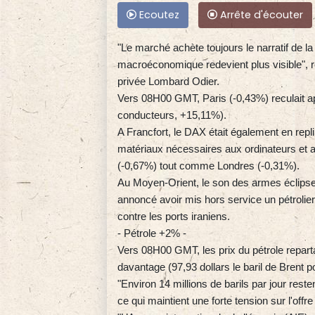
Ecoutez
Arrête d'écouter
"Le marché achète toujours le narratif de la
macroéconomique redevient plus visible", r
privée Lombard Odier.
Vers 08H00 GMT, Paris (-0,43%) reculait ap
conducteurs, +15,11%).
A Francfort, le DAX était également en repl
matériaux nécessaires aux ordinateurs et a
(-0,67%) tout comme Londres (-0,31%).
Au Moyen-Orient, le son des armes éclipse
annoncé avoir mis hors service un pétrolie
contre les ports iraniens.
- Pétrole +2% -
Vers 08H00 GMT, les prix du pétrole reparta
davantage (97,93 dollars le baril de Brent p
"Environ 14 millions de barils par jour reste
ce qui maintient une forte tension sur l'offr