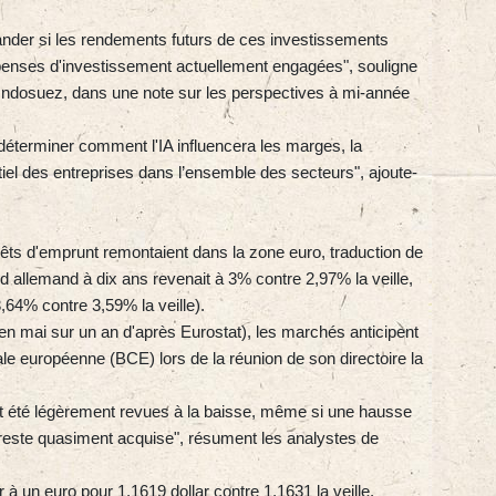
der si les rendements futurs de ces investissements
dépenses d'investissement actuellement engagées", souligne
ndosuez, dans une note sur les perspectives à mi-année
éterminer comment l'IA influencera les marges, la
tiel des entreprises dans l’ensemble des secteurs", ajoute-
érêts d'emprunt remontaient dans la zone euro, traduction de
und allemand à dix ans revenait à 3% contre 2,97% la veille,
3,64% contre 3,59% la veille).
 en mai sur un an d'après Eurostat), les marchés anticipent
e européenne (BCE) lors de la réunion de son directoire la
ont été légèrement revues à la baisse, même si une hausse
este quasiment acquise", résument les analystes de
r à un euro pour 1,1619 dollar contre 1,1631 la veille.