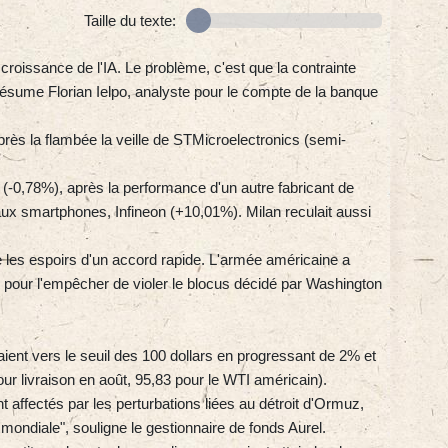
Taille du texte:
 croissance de l'IA. Le problème, c'est que la contrainte
ésume Florian Ielpo, analyste pour le compte de la banque
rès la flambée la veille de STMicroelectronics (semi-
i (-0,78%), après la performance d'un autre fabricant de
ux smartphones, Infineon (+10,01%). Milan reculait aussi
 les espoirs d'un accord rapide. L'armée américaine a
r pour l'empêcher de violer le blocus décidé par Washington
ient vers le seuil des 100 dollars en progressant de 2% et
our livraison en août, 95,83 pour le WTI américain).
nt affectés par les perturbations liées au détroit d'Ormuz,
e mondiale", souligne le gestionnaire de fonds Aurel.