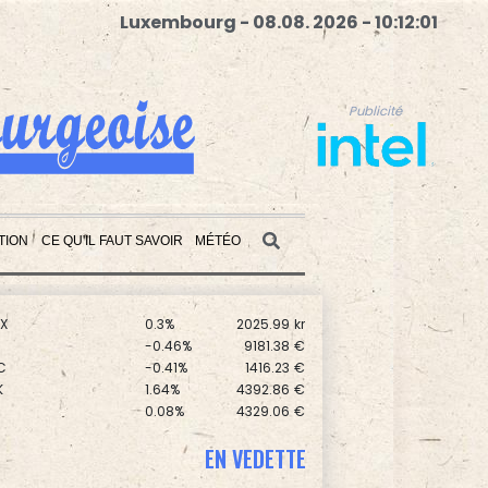
Luxembourg - 08.08. 2026 - 10:12:03
Publicité
TION
CE QU'IL FAUT SAVOIR
MÉTÉO
0.17%
8714.93
€
1.99%
14320.37
€
X
0.3%
2025.99
kr
Publicité
0
-0.46%
9181.38
€
C
-0.41%
1416.23
€
K
1.64%
4392.86
€
0.08%
4329.06
€
-0.09%
1111.47
€
0
0.3%
5777.71
€
EN VEDETTE