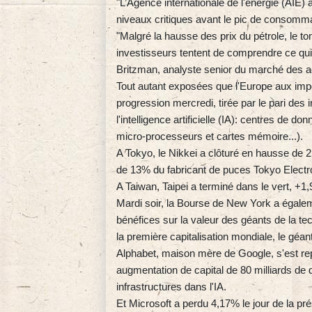
"L’Agence internationale de l'énergie (AIE)
niveaux critiques avant le pic de consommat
"Malgré la hausse des prix du pétrole, le t
investisseurs tentent de comprendre ce qu
Britzman, analyste senior du marché des 
Tout autant exposées que l'Europe aux impor
progression mercredi, tirée par le pari des
l'intelligence artificielle (IA): centres de
micro-processeurs et cartes mémoire...).
A Tokyo, le Nikkei a clôturé en hausse de 
de 13% du fabricant de puces Tokyo Electr
A Taiwan, Taipei a terminé dans le vert, +
Mardi soir, la Bourse de New York a égale
bénéfices sur la valeur des géants de la te
la première capitalisation mondiale, le géa
Alphabet, maison mère de Google, s'est rep
augmentation de capital de 80 milliards de 
infrastructures dans l'IA.
Et Microsoft a perdu 4,17% le jour de la pr