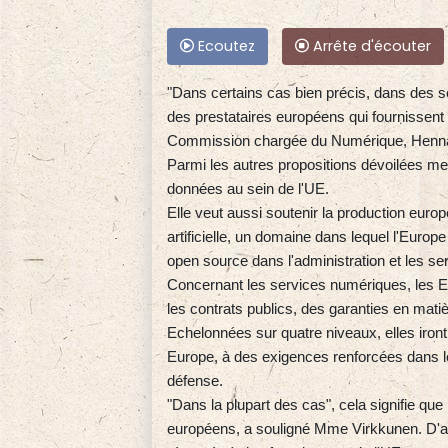
Ecoutez
Arrête d'écouter
"Dans certains cas bien précis, dans des sec
des prestataires européens qui fournissent l
Commission chargée du Numérique, Henna
Parmi les autres propositions dévoilées mer
données au sein de l'UE.
Elle veut aussi soutenir la production euro
artificielle, un domaine dans lequel l'Europe
open source dans l'administration et les se
Concernant les services numériques, les Et
les contrats publics, des garanties en mati
Echelonnées sur quatre niveaux, elles iron
Europe, à des exigences renforcées dans l
défense.
"Dans la plupart des cas", cela signifie que
européens, a souligné Mme Virkkunen. D'apr