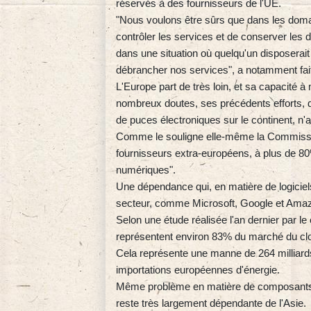
réservés à des fournisseurs de l'UE.
"Nous voulons être sûrs que dans les doma
contrôler les services et de conserver le
dans une situation où quelqu'un disposerait 
débrancher nos services", a notamment fai
L'Europe part de très loin, et sa capacité 
nombreux doutes, ses précédents efforts, d
de puces électroniques sur le continent, n
Comme le souligne elle-même la Commissio
fournisseurs extra-européens, à plus de 80%
numériques".
Une dépendance qui, en matière de logiciels
secteur, comme Microsoft, Google et Ama
Selon une étude réalisée l'an dernier par le
représentent environ 83% du marché du clou
Cela représente une manne de 264 milliards
importations européennes d'énergie.
Même problème en matière de composants in
reste très largement dépendante de l'Asie.