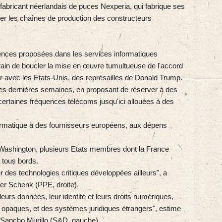
e fabricant néerlandais de puces Nexperia, qui fabrique ses
er les chaînes de production des constructeurs
gences proposées dans les services informatiques
 train de boucler la mise en œuvre tumultueuse de l'accord
er avec les Etats-Unis, des représailles de Donald Trump.
ces dernières semaines, en proposant de réserver à des
certaines fréquences télécoms jusqu'ici allouées à des
nformatique à des fournisseurs européens, aux dépens
 Washington, plusieurs Etats membres dont la France
 tous bords.
r des technologies critiques développées ailleurs", a
ver Schenk (PPE, droite).
 leurs données, leur identité et leurs droits numériques,
s opaques, et des systèmes juridiques étrangers", estime
a Sancho Murillo (S&D, gauche).