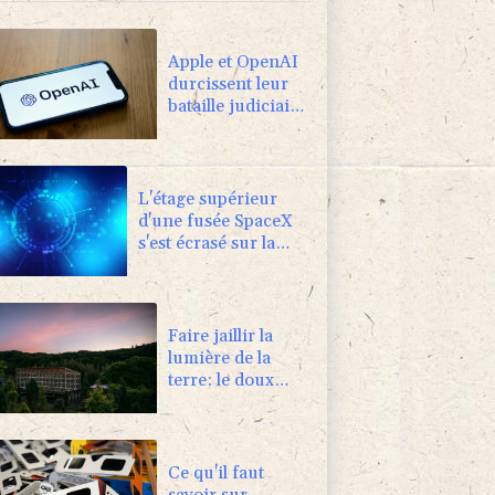
Apple et OpenAI
durcissent leur
bataille judiciaire
sur les futurs
appareils du
créateur de
ChatGPT
L'étage supérieur
d'une fusée SpaceX
s'est écrasé sur la
Lune
Faire jaillir la
lumière de la
terre: le doux
rêve d'un
Japonais
Ce qu'il faut
savoir sur