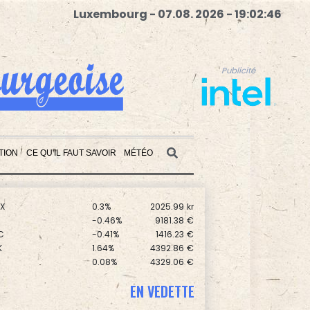
Luxembourg - 07.08. 2026 - 19:02:48
Publicité
TION
CE QU'IL FAUT SAVOIR
MÉTÉO
0.17%
8714.93
€
1.99%
14320.37
€
X
0.3%
2025.99
kr
Publicité
0
-0.46%
9181.38
€
C
-0.41%
1416.23
€
K
1.64%
4392.86
€
0.08%
4329.06
€
-0.09%
1111.47
€
0
0.3%
5777.71
€
EN VEDETTE