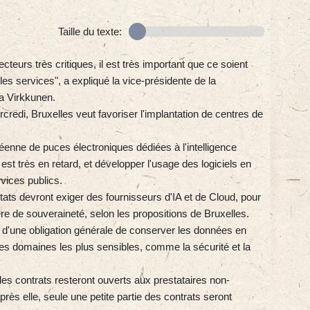
Taille du texte:
teurs très critiques, il est très important que ce soient
es services", a expliqué la vice-présidente de la
 Virkkunen.
credi, Bruxelles veut favoriser l'implantation de centres de
péenne de puces électroniques dédiées à l'intelligence
 est très en retard, et développer l'usage des logiciels en
rvices publics.
ats devront exiger des fournisseurs d'IA et de Cloud, pour
ère de souveraineté, selon les propositions de Bruxelles.
t d'une obligation générale de conserver les données en
es domaines les plus sensibles, comme la sécurité et la
 les contrats resteront ouverts aux prestataires non-
ès elle, seule une petite partie des contrats seront