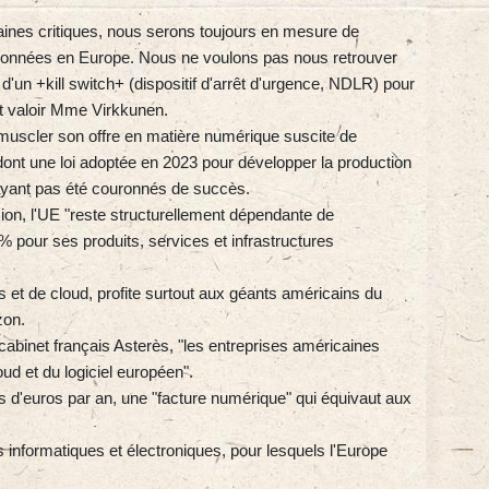
ines critiques, nous serons toujours en mesure de
s données en Europe. Nous ne voulons pas nous retrouver
d'un +kill switch+ (dispositif d'arrêt d'urgence, NDLR) pour
t valoir Mme Virkkunen.
à muscler son offre en matière numérique suscite de
ont une loi adoptée en 2023 pour développer la production
'ayant pas été couronnés de succès.
n, l'UE "reste structurellement dépendante de
 pour ses produits, services et infrastructures
 et de cloud, profite surtout aux géants américains du
zon.
 cabinet français Asterès, "les entreprises américaines
d et du logiciel européen".
 d'euros par an, une "facture numérique" qui équivaut aux
formatiques et électroniques, pour lesquels l'Europe