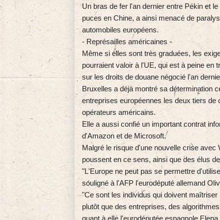
Un bras de fer l'an dernier entre Pékin et l
puces en Chine, a ainsi menacé de paralys
automobiles européens.
- Représailles américaines -
Même si elles sont très graduées, les exi
pourraient valoir à l'UE, qui est à peine en
sur les droits de douane négocié l'an derni
Bruxelles a déjà montré sa détermination 
entreprises européennes les deux tiers de 
opérateurs américains.
Elle a aussi confié un important contrat i
d'Amazon et de Microsoft.
Malgré le risque d'une nouvelle crise avec
poussent en ce sens, ainsi que des élus de
"L'Europe ne peut pas se permettre d'utilise
souligné à l'AFP l'eurodéputé allemand Oli
"Ce sont les individus qui doivent maîtriser
plutôt que des entreprises, des algorithme
quant à elle l'eurodéputée espagnole Elen