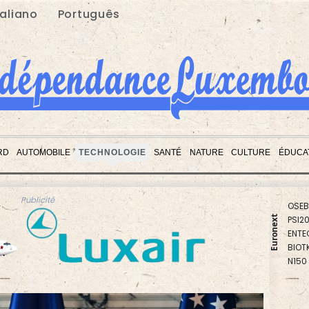
taliano
Português
RD
AUTOMOBILE
TECHNOLOGIE
SANTÉ
NATURE
CULTURE
ÉDUCA
PX1
ISEQ
OSEB
PSI2
Publicité
ENTE
Euronext
BIOT
N150
AEX
BEL2