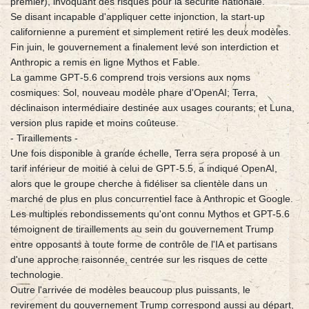
premier), invoquant des risques pour la sécurité nationale.
Se disant incapable d'appliquer cette injonction, la start-up
californienne a purement et simplement retiré les deux modèles.
Fin juin, le gouvernement a finalement levé son interdiction et
Anthropic a remis en ligne Mythos et Fable.
La gamme GPT‑5.6 comprend trois versions aux noms
cosmiques: Sol, nouveau modèle phare d'OpenAI; Terra,
déclinaison intermédiaire destinée aux usages courants; et Luna,
version plus rapide et moins coûteuse.
- Tiraillements -
Une fois disponible à grande échelle, Terra sera proposé à un
tarif inférieur de moitié à celui de GPT‑5.5, a indiqué OpenAI,
alors que le groupe cherche à fidéliser sa clientèle dans un
marché de plus en plus concurrentiel face à Anthropic et Google.
Les multiples rebondissements qu'ont connu Mythos et GPT-5.6
témoignent de tiraillements au sein du gouvernement Trump
entre opposants à toute forme de contrôle de l'IA et partisans
d'une approche raisonnée, centrée sur les risques de cette
technologie.
Outre l'arrivée de modèles beaucoup plus puissants, le
revirement du gouvernement Trump correspond aussi au départ,