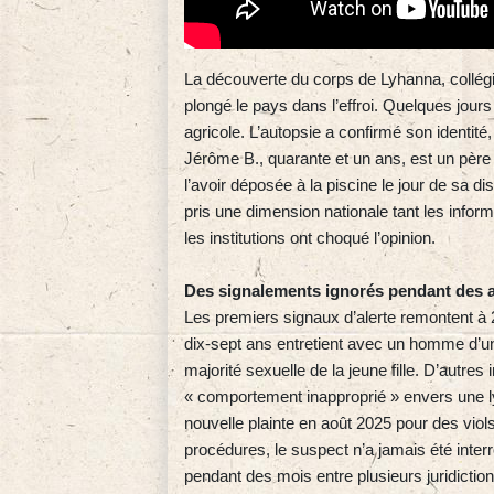
La découverte du corps de Lyhanna, collég
plongé le pays dans l’effroi. Quelques jours 
agricole. L’autopsie a confirmé son identi
Jérôme B., quarante et un ans, est un père de
l’avoir déposée à la piscine le jour de sa d
pris une dimension nationale tant les infor
les institutions ont choqué l’opinion.
Des signalements ignorés pendant des 
Les premiers signaux d’alerte remontent à 2
dix‑sept ans entretient avec un homme d’une
majorité sexuelle de la jeune fille. D’autre
« comportement inapproprié » envers une ly
nouvelle plainte en août 2025 pour des vio
procédures, le suspect n’a jamais été interr
pendant des mois entre plusieurs juridiction