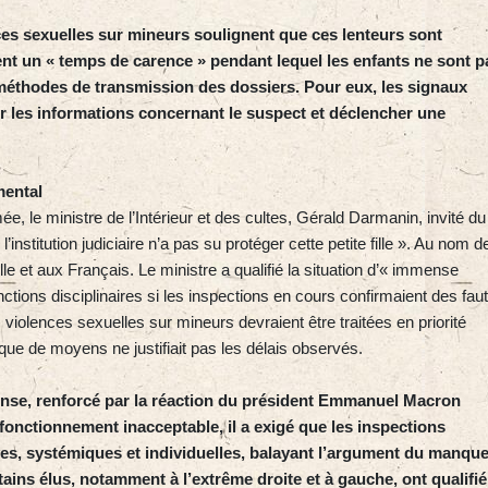
ces sexuelles sur mineurs soulignent que ces lenteurs sont
nt un « temps de carence » pendant lequel les enfants ne sont p
méthodes de transmission des dossiers. Pour eux, les signaux
er les informations concernant le suspect et déclencher une
mental
mée, le ministre de l’Intérieur et des cultes, Gérald Darmanin, invité du
institution judiciaire n’a pas su protéger cette petite fille ». Au nom de
lle et aux Français. Le ministre a qualifié la situation d’« immense
tions disciplinaires si les inspections en cours confirmaient des fau
s violences sexuelles sur mineurs devraient être traitées en priorité
ue de moyens ne justifiait pas les délais observés.
tense, renforcé par la réaction du président Emmanuel Macron
fonctionnement inacceptable, il a exigé que les inspections
ves, systémiques et individuelles, balayant l’argument du manqu
tains élus, notamment à l’extrême droite et à gauche, ont qualifié