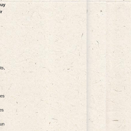
guy
ir
ts,
les
es
 un