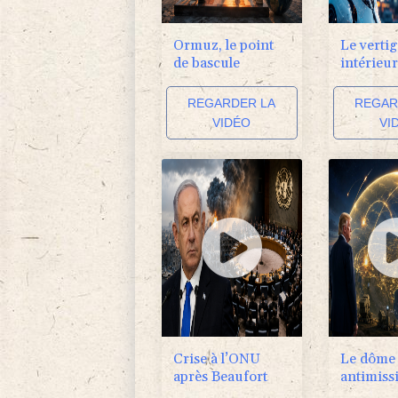
Ormuz, le point
Le vertig
de bascule
intérieur
REGARDER LA
REGAR
VIDÉO
VI
Crise à l’ONU
Le dôme
après Beaufort
antimissi
Trump