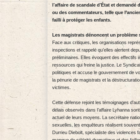
l’affaire de scandale d’État et demandé
ou des commentateurs, telle que l’ancien
failli à protéger les enfants.
Les magistrats dénoncent un problème s
Face aux critiques, les organisations repr
inspections et rappelé qu’elles alertent dep
préliminaires. Elles évoquent des effectifs 
ressources qui freine la justice. Le Syndica
politiques et accuse le gouvernement de voul
la pénurie de magistrats et la déstructurati
victimes.
Cette défense rejoint les témoignages d’au
délais observés dans l’affaire Lyhanna sont m
actuel de leurs moyens. La secrétaire natio
sexuelles, les enquêteurs réalisent souven
Durrieu Diebolt, spécialiste des violences 
manque de célérité dramatique et des failles