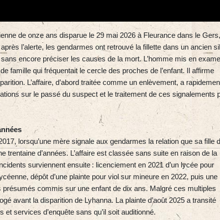
ienne de onze ans disparue le 29 mai 2026 à Fleurance dans le Gers,
après l’alerte, les gendarmes ont retrouvé la fillette dans un ancien si
té, sans encore préciser les causes de la mort. L’homme mis en exame
 famille qui fréquentait le cercle des proches de l’enfant. Il affirme
isparition. L’affaire, d’abord traitée comme un enlèvement, a rapidemen
mations sur le passé du suspect et le traitement de ces signalements 
années
017, lorsqu’une mère signale aux gendarmes la relation que sa fille 
 trentaine d’années. L’affaire est classée sans suite en raison de la
s incidents surviennent ensuite : licenciement en 2021 d’un lycée pour
céenne, dépôt d’une plainte pour viol sur mineure en 2022, puis une
ls présumés commis sur une enfant de dix ans. Malgré ces multiples
ogé avant la disparition de Lyhanna. La plainte d’août 2025 a transité
s et services d’enquête sans qu’il soit auditionné.