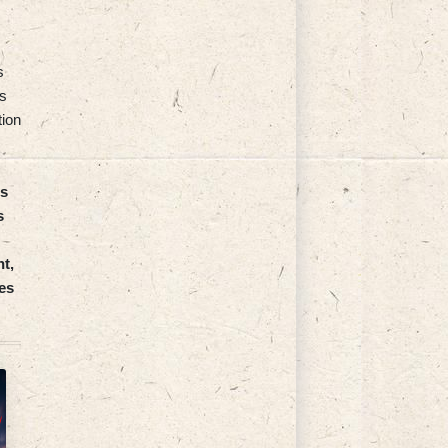
s
es
tion
es
s
t,
des