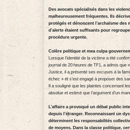
Des avocats spécialisés dans les violen
malheureusement fréquentes. Ils décrive
protégés et dénoncent l’archaïsme des 
d’alerte étaient suffisants pour regroup
procédure urgente.
Colère politique et mea culpa gouverne
Lorsque l’identité de la victime a été confir
journal de 20 heures de TF1, a admis que « l’
Justice, il a présenté ses excuses à la fami
échec » et s’est engagé à proposer des sanc
Il a souligné que les plaintes concernant le
absolue et estimé que l’argument d’un manq
L’affaire a provoqué un débat public in
depuis l’étranger. Reconnaissant un dys
déterminent les responsabilités collecti
de moyens. Dans la classe politique, cer