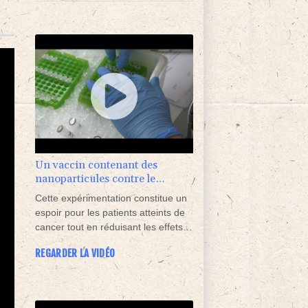
Un vaccin contenant des
nanoparticules contre le
cancer?
Cette expérimentation constitue un
espoir pour les patients atteints de
cancer tout en réduisant les effets
secondaires de la chimiothérapie et
REGARDER LA VIDÉO
de la radiothérapie. Notre reportage
à Valence, en Espagne.