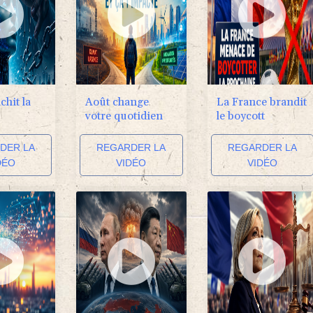
chit la
Août change
La France brandit
votre quotidien
le boycott
DER LA
REGARDER LA
REGARDER LA
DÉO
VIDÉO
VIDÉO