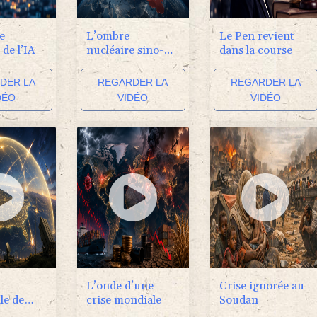
e
L’ombre
Le Pen revient
 de l’IA
nucléaire sino-
dans la course
russe
DER LA
REGARDER LA
REGARDER LA
DÉO
VIDÉO
VIDÉO
L’onde d’une
Crise ignorée au
le de
crise mondiale
Soudan