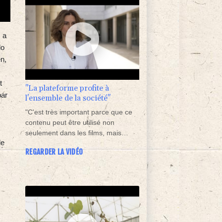
 a
lo
n,
t
"La plateforme profite à
par
l'ensemble de la société"
"C'est très important parce que ce
contenu peut être utilisé non
seulement dans les films, mais
de
aussi dans les manuels que l'institut
REGARDER LA VIDÉO
crée pour la communauté
éducative", estime Anna Tsiarta,
responsable de l'éducation à
l'Institut pédagogique de Chypre.