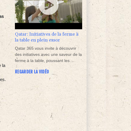
as
Qatar: Initiatives de la ferme à
la table en plein essor
Qatar 365 vous invite à découvrir
des initiatives avec une saveur de la
ferme à la table, poussant les
 la
individus vers des pratiques plus
REGARDER LA VIDÉO
durables.
tes.
e