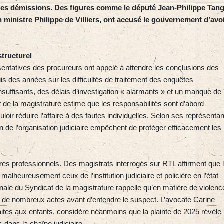
 des démissions. Des figures comme le député Jean‑Philippe Tan
 ministre Philippe de Villiers, ont accusé le gouvernement d’avo
tructurel
ésentatives des procureurs ont appelé à attendre les conclusions des
uis des années sur les difficultés de traitement des enquêtes
insuffisants, des délais d’investigation « alarmants » et un manque de
t de la magistrature estime que les responsabilités sont d’abord
oir réduire l’affaire à des fautes individuelles. Selon ses représentan
on de l’organisation judiciaire empêchent de protéger efficacement les
tres professionnels. Des magistrats interrogés sur RTL affirment que 
alheureusement ceux de l’institution judiciaire et policière en l’état
nale du Syndicat de la magistrature rappelle qu’en matière de violenc
t de nombreux actes avant d’entendre le suspect. L’avocate Carine
faites aux enfants, considère néanmoins que la plainte de 2025 révèle
 dans la chaîne judiciaire.