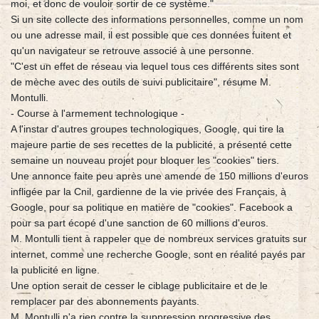
moi, et donc de vouloir sortir de ce système."
Si un site collecte des informations personnelles, comme un nom
ou une adresse mail, il est possible que ces données fuitent et
qu'un navigateur se retrouve associé à une personne.
"C'est un effet de réseau via lequel tous ces différents sites sont
de mèche avec des outils de suivi publicitaire", résume M.
Montulli.
- Course à l'armement technologique -
A l'instar d'autres groupes technologiques, Google, qui tire la
majeure partie de ses recettes de la publicité, a présenté cette
semaine un nouveau projet pour bloquer les "cookies" tiers.
Une annonce faite peu après une amende de 150 millions d'euros
infligée par la Cnil, gardienne de la vie privée des Français, à
Google, pour sa politique en matière de "cookies". Facebook a
pour sa part écopé d'une sanction de 60 millions d'euros.
M. Montulli tient à rappeler que de nombreux services gratuits sur
internet, comme une recherche Google, sont en réalité payés par
la publicité en ligne.
Une option serait de cesser le ciblage publicitaire et de le
remplacer par des abonnements payants.
M. Montulli n'a rien contre la suppression progressive des